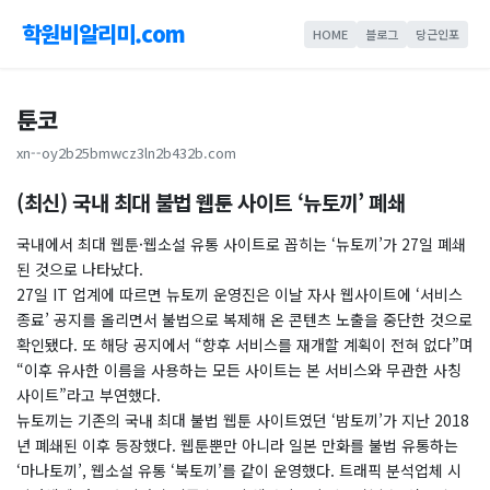
학원비알리미.com
HOME
블로그
당근인포
툰코
xn--oy2b25bmwcz3ln2b432b.com
(최신) 국내 최대 불법 웹툰 사이트 ‘뉴토끼’ 폐쇄
국내에서 최대 웹툰·웹소설 유통 사이트로 꼽히는 ‘뉴토끼’가 27일 폐쇄
된 것으로 나타났다.
27일 IT 업계에 따르면 뉴토끼 운영진은 이날 자사 웹사이트에 ‘서비스
종료’ 공지를 올리면서 불법으로 복제해 온 콘텐츠 노출을 중단한 것으로
확인됐다. 또 해당 공지에서 “향후 서비스를 재개할 계획이 전혀 없다”며
“이후 유사한 이름을 사용하는 모든 사이트는 본 서비스와 무관한 사칭
사이트”라고 부연했다.
뉴토끼는 기존의 국내 최대 불법 웹툰 사이트였던 ‘밤토끼’가 지난 2018
년 폐쇄된 이후 등장했다. 웹툰뿐만 아니라 일본 만화를 불법 유통하는
‘마나토끼’, 웹소설 유통 ‘북토끼’를 같이 운영했다. 트래픽 분석업체 시