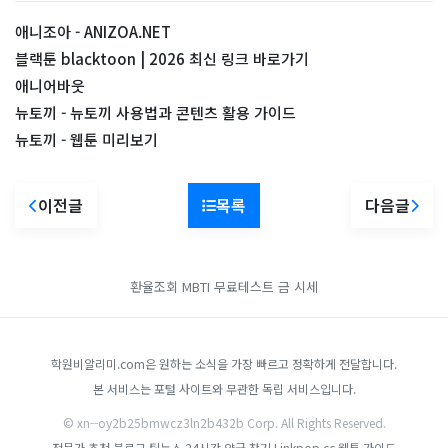
애니조아 - ANIZOA.NET
블랙툰 blacktoon | 2026 최신 링크 바로가기
애니어바웃
뉴토끼 - 뉴토끼 사용법과 콘텐츠 활용 가이드
뉴토끼 - 웹툰 미리보기
이전글
목록
다음글
환율조회
MBTI 무료테스트
금 시세
학원비알리미.com은 원하는 소식을 가장 빠르고 정확하게 전달합니다.
본 서비스는 포털 사이트와 무관한 독립 서비스입니다.
© xn--oy2b25bmwcz3ln2b432b Corp. All Rights Reserved.
전문가 추천 블로그
팁뉴스
24시간 약국 찾기
Linkpop.cc
웹툰 가이드