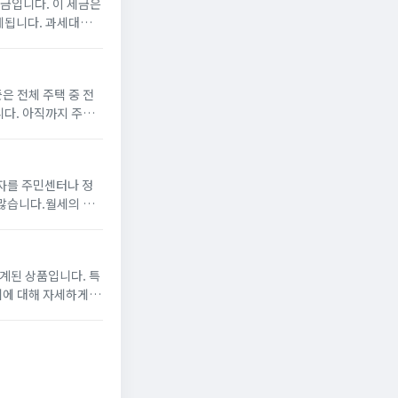
금입니다. 이 세금은
세됩니다. 과세대상양
부동산: 토지 및 건물
 전체 주택 중 전
다. 아직까지 주택
매비용) x 100 으
자를 주민센터나 정
많습니다.월세의 경
 때문에 꼭 진행해야
계된 상품입니다. 특
리에 대해 자세하게 말
금의 최소 5%를 지