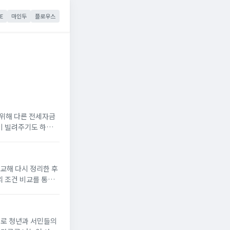
E
마인두
플로우스
위해 다른 전세자금
이 빌려주기도 하고
을 모아 주후 집을
비교해 다시 정리한 후
리 조건 비교를 통해
특례보금자리론 조건기
으로 청년과 서민들의