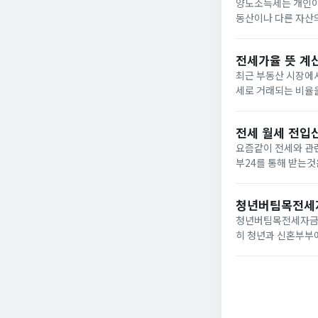
양도소득세는 개인이 
동산이나 다른 자산
도소득세의 과세 대상
(무허...
전세가율 뜻 계
최근 부동산 시장에
세로 거래되는 비율
매수세가 붙고 있지만
로 계산 ​...
전세 월세 전입신
요즘같이 전세와 관
부24를 통해 받는
우라도 전입신고와 
하며 전세의 경우에..
청년버팀목전세자
청년버팀목전세자금대
히 청년과 신혼부부에
씀드리도록 하겠습니
불한 자.2. 연...