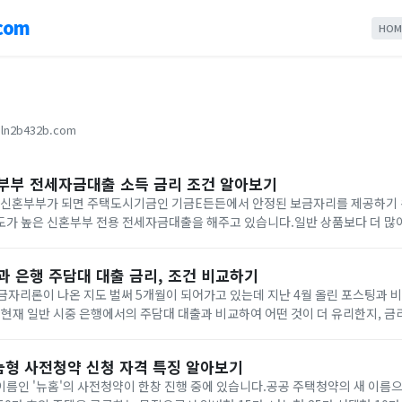
com
HOM
ln2b432b.com
부부 전세자금대출 소득 금리 조건 알아보기
여 신혼부부가 되면 주택도시기금인 기금E든든에서 안정된 보금자리를 제공하기 
도가 높은 신혼부부 전용 전세자금대출을 해주고 있습니다.일반 상품보다 더 많
 이제 막 결혼하신 부부들 중 해당되시는 분들이 부담 없이 신혼집을 구하고 목돈
 은행 주담대 대출 금리, 조건 비교하기
보금자리론이 나온 지도 벌써 5개월이 되어가고 있는데 지난 4월 올린 포스팅과 
 현재 일반 시중 은행에서의 주담대 대출과 비교하여 어떤 것이 더 유리한지, 금
차1. 특례보금자리론 조건2. 특례보금자리론, 은행 금리 비교3. 조건 비교
눔형 사전청약 신청 자격 특징 알아보기
이름인 '뉴홈'의 사전청약이 한창 진행 중에 있습니다.공공 주택청약의 새 이름