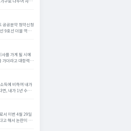
만 가구로 나누어 사전
1. 뉴홈 기본 청약
파트 공공분약 청약신청
호선 9호선 더블 역세
로 앞에 위치하고 있
사를 가게 될 시에
를 가더라고 대항력과
차주택 범위- 등기된
얻는 소득에 비하여 내가
면, 내가 1년 수입
서 이번 4월 29일
다고 해서 논란이 되
에서 6개소에서 부