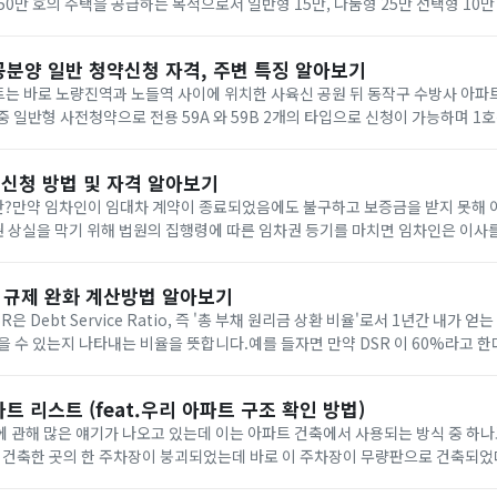
50만 호의 주택을 공급하는 목적으로서 일반형 15만, 나눔형 25만 선택형 10
인데 각각의 특징과 신청 조건과 자격에 대해 한번 알아보도록 하겠습니다.목차
공분양 일반 청약신청 자격, 주변 특징 알아보기
트는 바로 노량진역과 노들역 사이에 위치한 사육신 공원 뒤 동작구 수방사 아
 중 일반형 사전청약으로 전용 59A 와 59B 2개의 타입으로 신청이 가능하며 1
픽대로, 강변북로 한강대교 등이 있어 교통이 편리한 지역입니다.게다가 한강 바
신청 방법 및 자격 알아보기
?만약 임차인이 임대차 계약이 종료되었음에도 불구하고 보증금을 받지 못해 이
 상실을 막기 위해 법원의 집행령에 따른 임차권 등기를 마치면 임차인은 이사
 수 있도록 하는 법원의 명령입니다.임차권 등기명령 신청 자격신청 가능한 임
대 규제 완화 계산방법 알아보기
은 Debt Service Ratio, 즉 '총 부채 원리금 상환 비율'로서 1년간 내가 
을 수 있는지 나타내는 비율을 뜻합니다.예를 들자면 만약 DSR 이 60%라고 한다
'내가 1년간 빌린 돈 중 갚을 수 있는 금액이 60%, 즉 3천만원은 갚을...
트 리스트 (feat.우리 아파트 구조 확인 방법)
 관해 많은 얘기가 나오고 있는데 이는 아파트 건축에서 사용되는 방식 중 하나로
 건축한 곳의 한 주차장이 붕괴되었는데 바로 이 주차장이 무량판으로 건축되었
정부에서 무량판으로 건축 된 곳들을 전수조사 하였는데 벌써 조사한 15개소 중