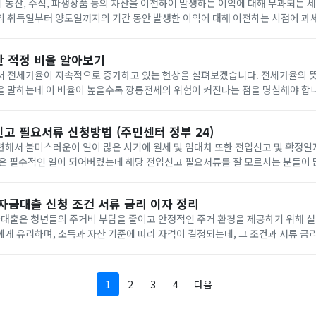
동산, 주식, 파생상품 등의 자산을 이전하여 발생하는 이익에 대해 부과되는 세
의 취득일부터 양도일까지의 기간 동안 발생한 이익에 대해 이전하는 시점에 과
은 부동산과 관련 권리, 주식, 기타자산, 파생상품, 신탁 수익권 등 다양합니다.
산 적정 비율 알아보기
서 전세가율이 지속적으로 증가하고 있는 현상을 살펴보겠습니다. 전세가율의 뜻은
을 말하는데 이 비율이 높을수록 깡통전세의 위험이 커진다는 점을 명심해야 합니
현재 전세가율이 거의 50%에 육박하고 있는것에주목해야 합니다.(전세비용 / 매
고 필요서류 신청방법 (주민센터 정부 24)
련해서 불미스러운이 일이 많은 시기에 월세 및 임대차 또한 전입신고 및 확정일
것은 필수적인 일이 되어버렸는데 해당 전입신고 필요서류를 잘 모르시는 분들이 
확정일자를 받아야 임차인으로서의 지위인 '대항력'을 법적으로 획득할 수 있기
.
금대출 신청 조건 서류 금리 이자 정리
출은 청년들의 주거비 부담을 줄이고 안정적인 주거 환경을 제공하기 위해 설
게 유리하며, 소득과 자산 기준에 따라 자격이 결정되는데, 그 조건과 서류 금
다.청년전세자금대출 요건1. 계약 요건: 주택임대차계약을 체결하고, 임차보증
1
2
3
4
다음