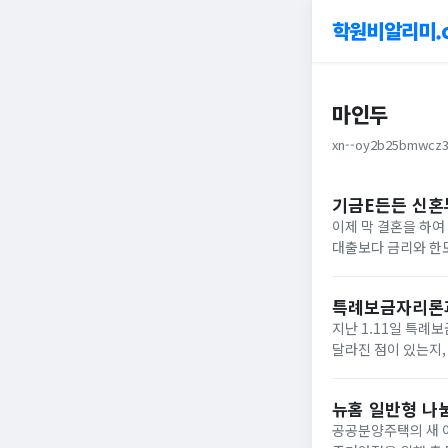
학원비알리미.
마인두
xn--oy2b25bmwcz3
기금E든든 신혼
이제 막 결혼을 하
대출보다 금리와 한
이율도 조금 더 낮아
구매할 수 있도록...
특례보금자리론과
지난 1.11일 특례
달라진 점이 있는지,
알아보고자 합니다.목
본...
뉴홈 일반형 나
공공분양주택의 새 