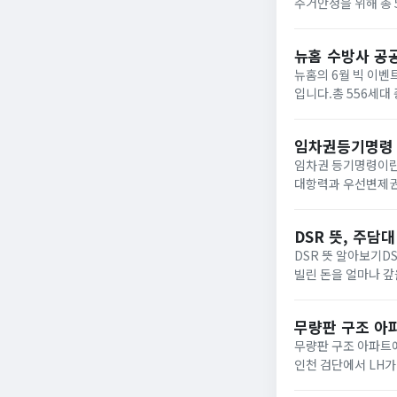
주거안정을 위해 총 
청약으로 공급할 예정
자격...
뉴홈 수방사 공
뉴홈의 6월 빅 이벤
입니다.총 556세대
권에 바로 앞은 올림
어...
임차권등기명령 
임차권 등기명령이란
대항력과 우선변제권
우선변제권을 유지​할
경우에만 신청...
DSR 뜻, 주담
DSR 뜻 알아보기DSR
빌린 돈을 얼마나 갚
이 5천만원이고 할때 
무량판 구조 아파
무량판 구조 아파트에
인천 검단에서 LH가
었습니다.이로 인해 