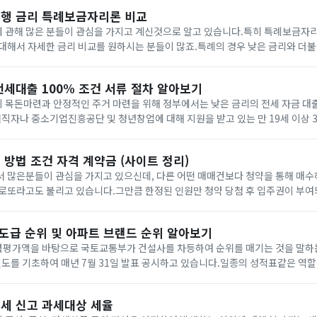
행 금리 특례보금자리론 비교
 관해 많은 분들이 관심을 가지고 계신것으로 알고 있습니다.특히 특례보금자
대해서 자세한 금리 비교를 원하시는 분들이 많죠.특례의 경우 낮은 금리와 더불
은행에서 주담대를 일으키는 것은 본인이 선순위가 있더라도 추가적으로 후순위 
전세대출 100% 조건 서류 절차 알아보기
 목돈마련과 안정적인 주거 마련을 위해 정부에서는 낮은 금리의 전세 자금 대
재직자나 중소기업진흥공단 및 청년창업에 대해 지원을 받고 있는 만 19세 이상 
은 이율을 적용받아 호당 1억원까지 전세 자금을 빌릴 수 있어 인기가 많습니다.
방법 조건 자격 계약금 (사이트 정리)
서 많은분들이 관심을 가지고 있으신데, 다른 어떤 매매건보다 청약을 통해 매수
로또라고도 불리고 있습니다.그만큼 한정된 인원만 청약 당첨 후 입주권이 부여
 등을 알아보도록 하겠습니다.목차1. 신청방법2. 조건3.1 순위 자격4. 계약금5
 도급 순위 및 아파트 브랜드 순위 알아보기
평가액을 바탕으로 국토교통부가 건설사를 차등하여 순위를 매기는 것을 말하는
인도를 기초하여 매년 7월 31일 발표 공시하고 있습니다.일종의 성적표같은 역할
나누기도 하며 도급순위를 참고하여 참여가 가능한 입찰 종류가 다르기 때문에 높
세 신고 과세대상 세율