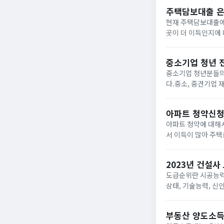
실공사가...
주택담보대출 은
현재 주택담보대출에
곳이 더 이득인지에 
것이 장점이지만, 
점이 장점입니다...
중소기업 청년 
중소기업 청년분들의
다.중소, 중견기업 
면 연 1.2%대 낮
전세대출...
아파트 청약신청 
아파트 청약에 대해
서 이득이 많아 주택
청 방법과 조건 자격
신청 방...
2023년 건설사
도급순위란 시공능력
상태, 기술능력, 신
로 1군, 2군으로 
찰에 대한...
부동산 양도소득