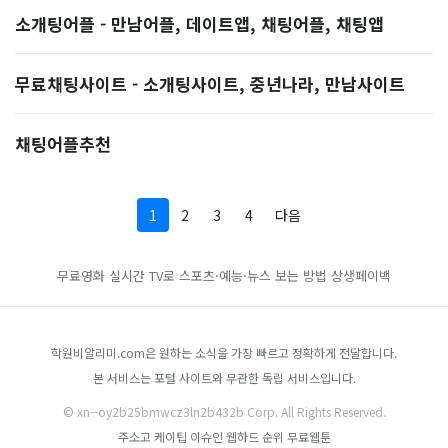
소개팅어플 - 만남어플, 데이트앱, 채팅어플, 채팅앱
무료채팅사이트 - 소개팅사이트, 중년나라, 만남사이트
채팅어플추천
1
2
3
4
다음
무료영화
실시간 TV로 스포츠·예능·뉴스 보는 방법
상생페이백
학원비알리미.com은 원하는 소식을 가장 빠르고 정확하게 전달합니다.
본 서비스는 포털 사이트와 무관한 독립 서비스입니다.
© xn--oy2b25bmwcz3ln2b432b Corp. All Rights Reserved.
주소고
케이팁
이슈인
웹하드 순위
무료웹툰