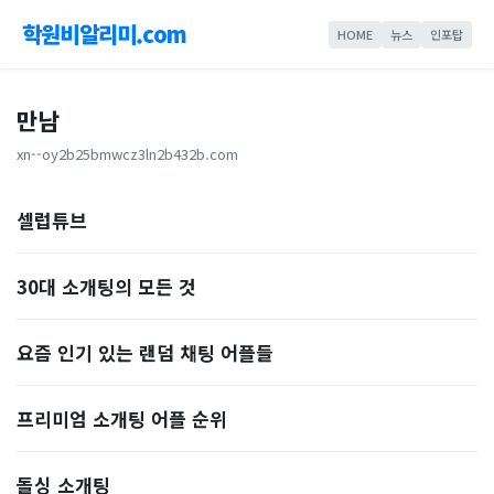
학원비알리미.com
HOME
뉴스
인포탑
만남
xn--oy2b25bmwcz3ln2b432b.com
셀럽튜브
30대 소개팅의 모든 것
요즘 인기 있는 랜덤 채팅 어플들
프리미엄 소개팅 어플 순위
돌싱 소개팅