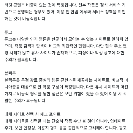
타깃 콘텐츠 비중이 있는 것이 특징입니다. 일부 작품은 정식 서비스 기
반으로 운영되는 경우도 있어, 이용 전 합법 여부와 서비스 정책을 확인
하는 것이 바람직합니다.
툰코
툰코는 다양한 인기 웹툰을 한곳에서 모아볼 수 있는 사이트로 알려져 있
으며, 작품 검색과 탐색이 비교적 직관적인 편입니다. 다만 접속 주소 변
경 사례가 많고 유사 사이트가 존재하므로, 피싱이나 악성 광고에 대한
주의가 필요합니다.
블랙툰
블랙툰은 특정 장르 중심의 웹툰 콘텐츠를 제공하는 사이트로, 비교적 마
니아층을 대상으로 한 작품 구성이 특징입니다. 다른 유사 사이트와 마찬
가지로 비공식 경로를 통한 접근은 보안 위험이 있을 수 있어 이용 시 각
별한 주의가 요구됩니다.
대체 사이트 선택 시 체크 포인트
대체 사이트를 선택할 때는 단순히 작품 수만 볼 것이 아니라, 업데이트
주기, 보안 안정성, 이용자 평가 등을 종합적으로 고려해야 합니다. 광고