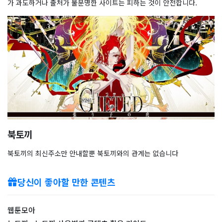
가 과도하거나 출처가 불분명한 사이트는 피하는 것이 안전합니다.
북토끼
북토끼의 최신주소만 안내할뿐 북토끼와의 관계는 없습니다
당신이 좋아할 만한 콘텐츠
​웹툰모아