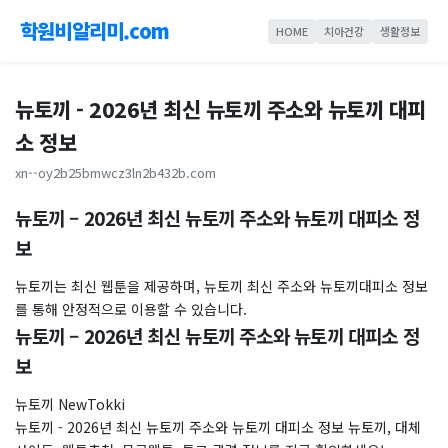
학원비알리미.com
HOME
치아건강
생활정보
뉴토끼 - 2026년 최신 뉴토끼 주소와 뉴토끼 대피
소 정보
xn--oy2b25bmwcz3ln2b432b.com
뉴토끼 – 2026년 최신 뉴토끼 주소와 뉴토끼 대피소 정
보
뉴토끼는 최신 웹툰을 제공하며, 뉴토끼 최신 주소와 뉴토끼대피소 정보
를 통해 안정적으로 이용할 수 있습니다.
뉴토끼 – 2026년 최신 뉴토끼 주소와 뉴토끼 대피소 정
보
뉴토끼 NewTokki
뉴토끼 - 2026년 최신 뉴토끼 주소와 뉴토끼 대피소 정보 뉴토끼, 대체