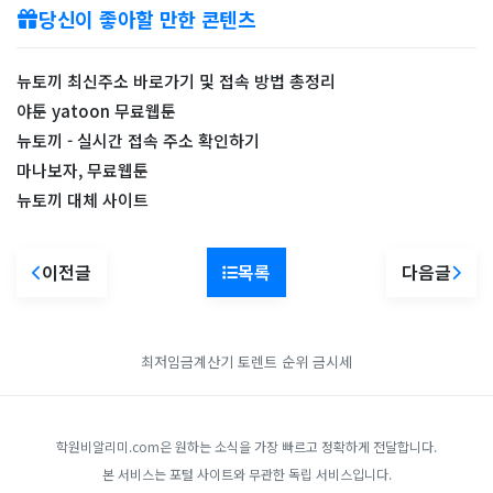
당신이 좋아할 만한 콘텐츠
뉴토끼 최신주소 바로가기 및 접속 방법 총정리
야툰 yatoon 무료웹툰
뉴토끼 - 실시간 접속 주소 확인하기
마나보자, 무료웹툰
뉴토끼 대체 사이트
이전글
목록
다음글
최저임금계산기
토렌트 순위
금시세
학원비알리미.com은 원하는 소식을 가장 빠르고 정확하게 전달합니다.
본 서비스는 포털 사이트와 무관한 독립 서비스입니다.