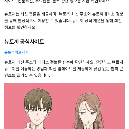
사이트, 웹툰추천, 무료웹툰, 툰코 관련 정보를 지금 확인하세요!
뉴토끼는 최신 웹툰을 제공하며, 뉴토끼 최신 주소와 뉴토끼대피소 정보
를 통해 안정적으로 이용할 수 있습니다. 뉴토끼 공식 채널을 통해 최신
정보를 확인하세요!
뉴토끼 공식사이트
뉴토끼바로가기
뉴토끼 최신 주소와 대피소 정보를 한눈에 확인하세요. 안전하고 빠르게
뉴토끼를 이용하는 방법과 최신 업데이트를 제공하여 끊김 없는 만화 콘
텐츠를 즐기실 수 있습니다.