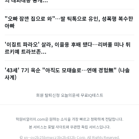
"오빠 잠깐 집으로 와"…딸 틱톡으로 유인, 성폭행 복수한
아빠
'이집트 파라오' 살라, 이을용 후배 됐다…리버풀 떠나 튀
르키예 트라브존...
'43세' 7기 옥순 "아직도 모태솔로…연애 경험無" (나솔
사계)
회원 탈퇴신청
오늘의운세
무료IQ테스트
학원비알리미.com은 원하는 소식을 가장 빠르고 정확하게 전달합니다.
본 서비스는 포털 사이트와 무관한 독립 서비스입니다.
© xn--oy2b25bmwcz3ln2b432b Corp. All Rights Reserved.