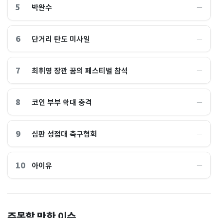
5
박완수
―
6
단거리 탄도 미사일
―
7
최휘영 장관 꿈의 페스티벌 참석
―
8
코인 부부 학대 충격
―
9
심판 성접대 축구협회
―
10
아이유
―
이 대통령 사관학교 통합 발언
"한국 때문에 망했네" 급등해
주목할 만한 이슈