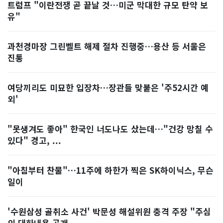
트럼프 "이란전쟁 곧 끝날 것…미군 막대한 규모 탄약 보
유"
과천경마장 그린벨트 해제 절차 진행중…용산 등 서울은
진통
여당끼리도 미묘한 입장차…장관들 맞붙은 '주52시간 예
외'
"못생겨도 좋아" 한국인 너도나도 샀는데…"건강 망칠 수
있다" 경고, ...
"아침부터 찬물"…11주에 하한가 찍은 SK하이닉스, 무슨
일이
'수원삼성 골취소 사건' 박문성 해설위원 충격 주장 "주심
의 대화내용 공개...