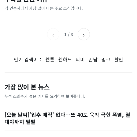
총리 영상에 "대체 뭐냐" 발
'미녀 동반' 40만원 래프팅의
에…“서울대 법대·충암고도
도 아무도 안 산다…코스피 따
칵‥日 배우도 "미친 짓"
실체, 은밀하게…[중국나라]
없애나”
라 출렁이는 日증시
각 언론사에서 가장 많이 다룬 주요 소식입니다.
채널A
아시아경제
MBC
이데일리
‹
›
1
/
3
인기 검색어：
웹툰
웹하드
티비
만남
링크
할인
가장 많이 본 뉴스
누적 조회수가 높은 기사를 요약하여 보여줍니다.
[오늘 날씨]'입추 매직' 없다…또 40도 육박 극한 폭염, 열
대야까지 펄펄