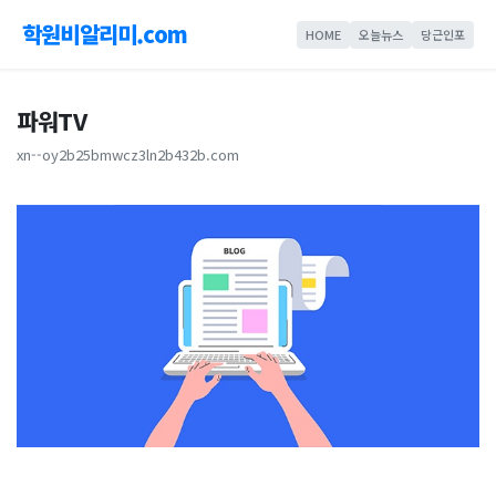
학원비알리미.com
HOME
오늘뉴스
당근인포
파워TV
xn--oy2b25bmwcz3ln2b432b.com