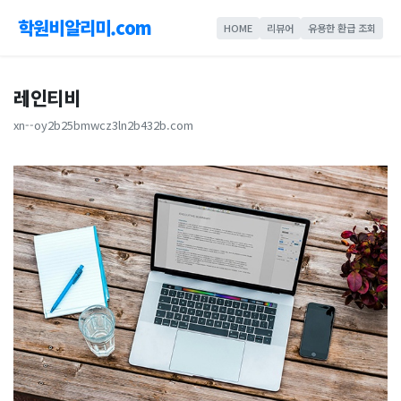
학원비알리미.com
HOME
리뷰어
유용한 환급 조회
레인티비
xn--oy2b25bmwcz3ln2b432b.com