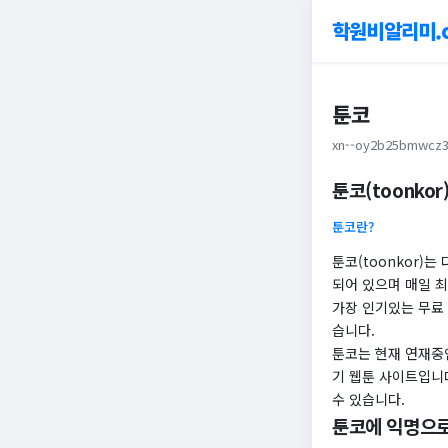
학원비알리미.
툰코
xn--oy2b25bmwcz3
툰코(toonko
툰코란?
툰코(toonkor)
되어 있으며 매일 
가장 인기있는 무료
습니다.
툰코는 현재 연재중인
기 웹툰 사이트입니
수 있습니다.
툰코에 익명으