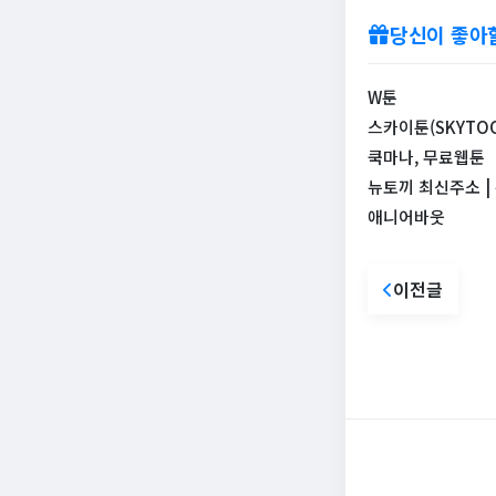
당신이 좋아
W툰
스카이툰(SKYTOO
쿡마나, 무료웹툰
뉴토끼 최신주소 |
애니어바웃
이전글