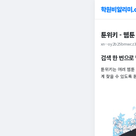
학원비알리미.
툰위키 - 웹툰
xn--oy2b25bmwcz3
검색 한 번으로 
툰위키는 여러 웹툰
게 찾을 수 있도록 