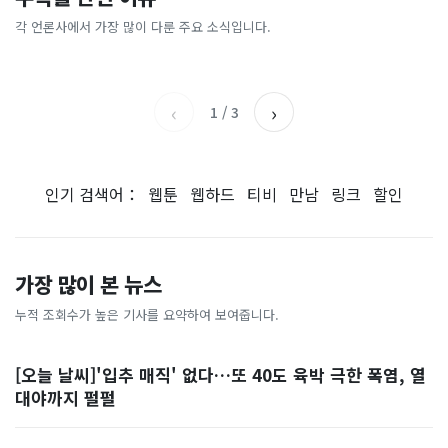
총리 영상에 "대체 뭐냐" 발
'미녀 동반' 40만원 래프팅의
에…“서울대 법대·충암고도
도 아무도 안 산다…코스피 따
칵‥日 배우도 "미친 짓"
실체, 은밀하게…[중국나라]
없애나”
라 출렁이는 日증시
각 언론사에서 가장 많이 다룬 주요 소식입니다.
채널A
아시아경제
MBC
이데일리
‹
›
1
/
3
인기 검색어：
웹툰
웹하드
티비
만남
링크
할인
가장 많이 본 뉴스
누적 조회수가 높은 기사를 요약하여 보여줍니다.
[오늘 날씨]'입추 매직' 없다…또 40도 육박 극한 폭염, 열
대야까지 펄펄