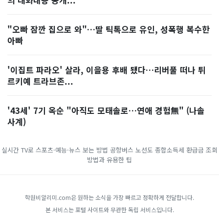
"오빠 잠깐 집으로 와"…딸 틱톡으로 유인, 성폭행 복수한
아빠
'이집트 파라오' 살라, 이을용 후배 됐다…리버풀 떠나 튀
르키예 트라브존...
'43세' 7기 옥순 "아직도 모태솔로…연애 경험無" (나솔
사계)
실시간 TV로 스포츠·예능·뉴스 보는 방법
공항버스 노선도
종합소득세 환급금 조회
방법과 유용한 팁
학원비알리미.com은 원하는 소식을 가장 빠르고 정확하게 전달합니다.
본 서비스는 포털 사이트와 무관한 독립 서비스입니다.