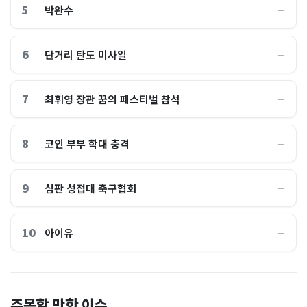
5
박완수
―
6
단거리 탄도 미사일
―
7
최휘영 장관 꿈의 페스티벌 참석
―
8
코인 부부 학대 충격
―
9
심판 성접대 축구협회
―
10
아이유
―
이 대통령 사관학교 통합 발언
"한국 때문에 망했네" 급등해
주목할 만한 이슈