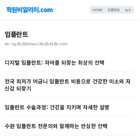
학원비알리미.com
HOME
임플란트
뉴스
임플란트
xn--oy2b25bmwcz3ln2b432b.com
디지털 임플란트: 자아를 되찾는 최상의 선택
전국 최저가 어금니 임플란트 비용으로 건강한 미소와 자
신감 되찾기
임플란트 수술과정: 건강을 지키며 자세한 설명
수원 임플란트 전문의와 함께하는 안심한 선택