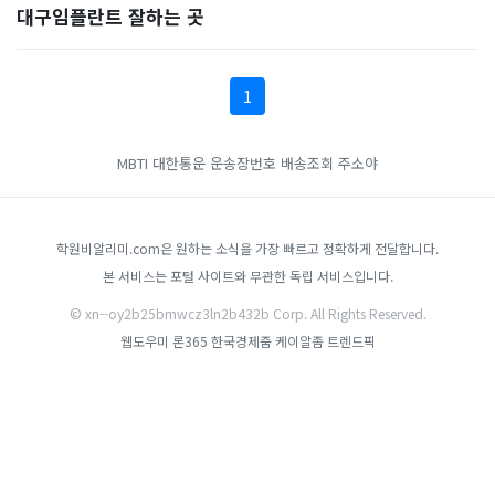
대구임플란트 잘하는 곳
1
MBTI
대한통운 운송장번호 배송조회
주소야
학원비알리미.com은 원하는 소식을 가장 빠르고 정확하게 전달합니다.
본 서비스는 포털 사이트와 무관한 독립 서비스입니다.
© xn--oy2b25bmwcz3ln2b432b Corp. All Rights Reserved.
웹도우미
론365
한국경제줌
케이알좀
트렌드픽