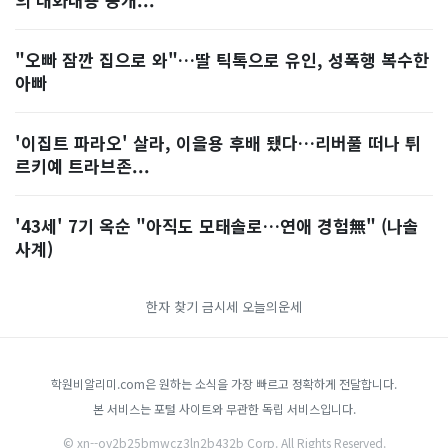
"오빠 잠깐 집으로 와"…딸 틱톡으로 유인, 성폭행 복수한
아빠
'이집트 파라오' 살라, 이을용 후배 됐다…리버풀 떠나 튀
르키예 트라브존...
'43세' 7기 옥순 "아직도 모태솔로…연애 경험無" (나솔
사계)
한자 찾기
금시세
오늘의운세
학원비알리미.com은 원하는 소식을 가장 빠르고 정확하게 전달합니다.
본 서비스는 포털 사이트와 무관한 독립 서비스입니다.
© xn--oy2b25bmwcz3ln2b432b Corp. All Rights Reserved.