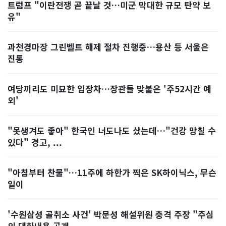
트럼프 "이란전쟁 곧 끝날 것…미군 막대한 규모 탄약 보
유"
과천경마장 그린벨트 해제 절차 진행중…용산 등 서울은
진통
여당끼리도 미묘한 입장차…장관들 맞붙은 '주52시간 예
외'
"못생겨도 좋아" 한국인 너도나도 샀는데…"건강 망칠 수
있다" 경고, ...
"아침부터 찬물"…11주에 하한가 찍은 SK하이닉스, 무슨
일이
'수원삼성 골취소 사건' 박문성 해설위원 충격 주장 "주심
의 대화내용 공개...