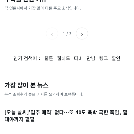
총리 영상에 "대체 뭐냐" 발
'미녀 동반' 40만원 래프팅의
에…“서울대 법대·충암고도
도 아무도 안 산다…코스피 따
칵‥日 배우도 "미친 짓"
실체, 은밀하게…[중국나라]
없애나”
라 출렁이는 日증시
각 언론사에서 가장 많이 다룬 주요 소식입니다.
채널A
아시아경제
MBC
이데일리
‹
›
1
/
3
인기 검색어：
웹툰
웹하드
티비
만남
링크
할인
가장 많이 본 뉴스
누적 조회수가 높은 기사를 요약하여 보여줍니다.
[오늘 날씨]'입추 매직' 없다…또 40도 육박 극한 폭염, 열
대야까지 펄펄