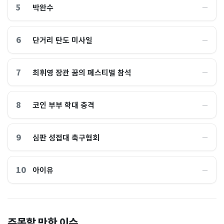
5
박완수
―
6
단거리 탄도 미사일
―
7
최휘영 장관 꿈의 페스티벌 참석
―
8
코인 부부 학대 충격
―
9
심판 성접대 축구협회
―
10
아이유
―
이 대통령 사관학교 통합 발언
"한국 때문에 망했네" 급등해
주목할 만한 이슈