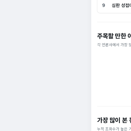
9
심판 성접
이 대통령 사관학
주목할 만한 
암고도 없애나”
총리 영상에 "대체
각 언론사에서 가장 
채널A
MBC
가장 많이 본
누적 조회수가 높은 