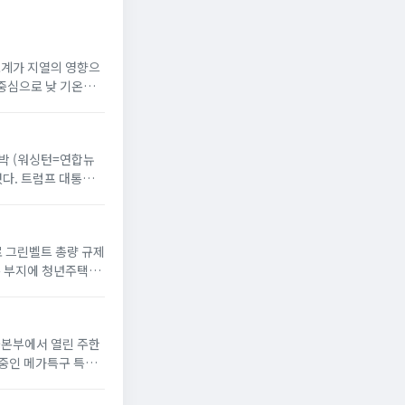
온도계가 지열의 영향으
 중심으로 낮 기온이
 반박 (워싱턴=연합뉴
했다. 트럼프 대통령
으로 그린벨트 총량 규제
옥 부지에 청년주택”
서울본부에서 열린 주한
 중인 메가특구 특별