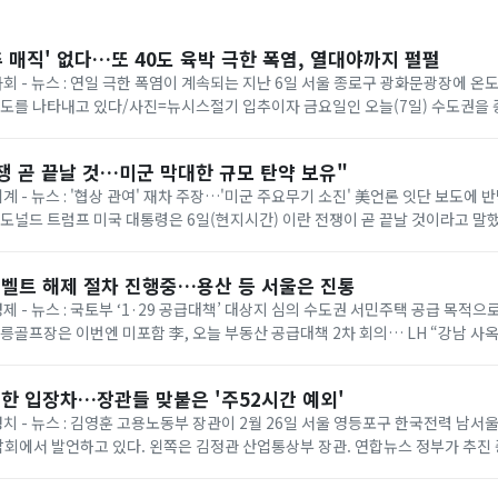
추 매직' 없다…또 40도 육박 극한 폭염, 열대야까지 펄펄
 사회 - 뉴스 : 연일 극한 폭염이 계속되는 지난 6일 서울 종로구 광화문광장에 
온도를 나타내고 있다/사진=뉴시스절기 입추이자 금요일인 오늘(7일) 수도권을
다. 기상청에 따르면 이날은 ...
쟁 곧 끝날 것…미군 막대한 규모 탄약 보유"
세계 - 뉴스 : '협상 관여' 재차 주장…'미군 주요무기 소진' 美언론 잇단 보도에
= 도널드 트럼프 미국 대통령은 6일(현지시간) 이란 전쟁이 곧 끝날 것이라고 말
명령 서명식에서 취재진과...
벨트 해제 절차 진행중…용산 등 서울은 진통
경제 - 뉴스 : 국토부 ‘1·29 공급대책’ 대상지 심의 수도권 서민주택 공급 목적
태릉골프장은 이번엔 미포함 李, 오늘 부동산 공급대책 2차 회의… LH “강남 사
 등 올해 1·...
한 입장차…장관들 맞붙은 '주52시간 예외'
 정치 - 뉴스 : 김영훈 고용노동부 장관이 2월 26일 서울 영등포구 한국전력 남
회에서 발언하고 있다. 왼쪽은 김정관 산업통상부 장관. 연합뉴스 정부가 추진
상한 ‘주 52시간제 특례’가 정...