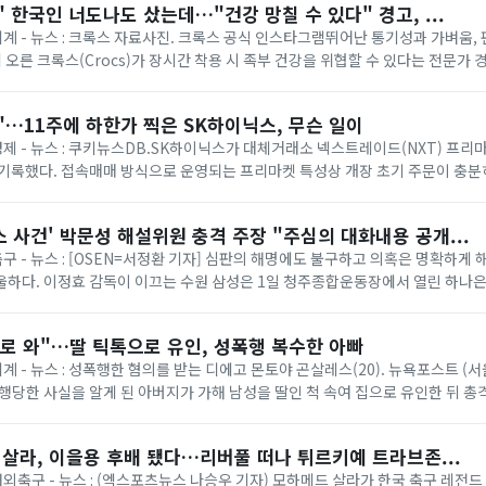
 한국인 너도나도 샀는데…"건강 망칠 수 있다" 경고, ...
 세계 - 뉴스 : 크록스 자료사진. 크록스 공식 인스타그램뛰어난 통기성과 가벼움,
에 오른 크록스(Crocs)가 장시간 착용 시 족부 건강을 위협할 수 있다는 전문가 
 소재 덕분에 남녀노소...
…11주에 하한가 찍은 SK하이닉스, 무슨 일이
 경제 - 뉴스 : 쿠키뉴스DB.SK하이닉스가 대체거래소 넥스트레이드(NXT) 프리
기록했다. 접속매매 방식으로 운영되는 프리마켓 특성상 개장 초기 주문이 충분
 크게 움직일 수 있어 제도 보...
 사건' 박문성 해설위원 충격 주장 "주심의 대화내용 공개...
축구 - 뉴스 : [OSEN=서정환 기자] 심판의 해명에도 불구하고 의혹은 명확하게 
하다. 이정효 감독이 이끄는 수원 삼성은 1일 청주종합운동장에서 열린 하나은행 
 루이 퀸타 감독의 충북청...
로 와"…딸 틱톡으로 유인, 성폭행 복수한 아빠
세계 - 뉴스 : 성폭행한 혐의를 받는 디에고 몬토야 곤살레스(20). 뉴욕포스트 (
성폭행당한 사실을 알게 된 아버지가 가해 남성을 딸인 척 속여 집으로 유인한 뒤 총
스트 등 외신에 ...
 살라, 이을용 후배 됐다…리버풀 떠나 튀르키예 트라브존...
 해외축구 - 뉴스 : (엑스포츠뉴스 나승우 기자) 모하메드 살라가 한국 축구 레전