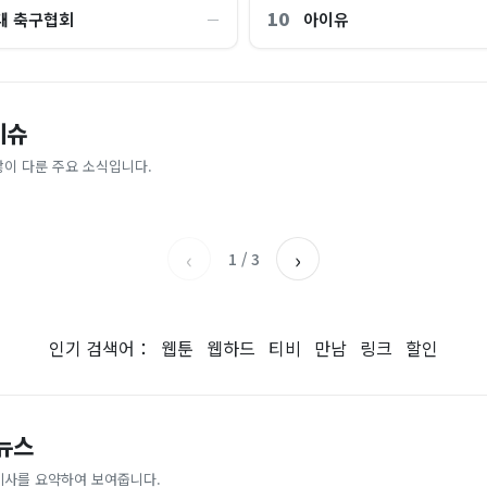
10
대 축구협회
아이유
―
교 통합 발언에…“서울대 법대·충
"한국 때문에 망했네" 급등해도 아
이슈
'미녀 동반' 40만원 래프팅의 실체
스피 따라 출렁이는 日증시
 뭐냐" 발칵‥日 배우도 "미친 짓"
나라]
많이 다룬 주요 소식입니다.
아시아경제
이데일리
‹
›
1
/
3
인기 검색어：
웹툰
웹하드
티비
만남
링크
할인
 뉴스
기사를 요약하여 보여줍니다.