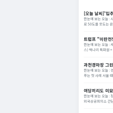
[오늘 날씨]'입
한눈에 보는 오늘 :
로 50도를 웃도는 
40도에 육박할 전망이
트럼프 "이란전
한눈에 보는 오늘 : 
스) 백나리 특파원 
은 이날 백악관 행정
과천경마장 그린
한눈에 보는 오늘 : 
푸는 첫 사례 서울 
정부가 경기 과천 경마장
여당끼리도 미묘
한눈에 보는 오늘 :
외국상공회의소 간담
법의 핵심 쟁점으로 부