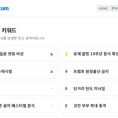
com
HOME
뚝딱
 키워드
사를 반영한 최신 검색어입니다.
2
로제 블핑 10주년 참석 확
 일본 연휴 비상
▲
4
능력시험
트럼프 원정출산 금지
▲
6
단거리 탄도 미사일
―
8
관 꿈의 페스티벌 참석
코인 부부 학대 충격
―