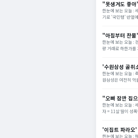
"못생겨도 좋아"
한눈에 보는 오늘 :
기로 '국민템' 반열
넓은 발볼과 부드러운
"아침부터 찬물"
한눈에 보는 오늘 :
량 거래로 하한가를 
은 거래량으로도 가격이
'수원삼성 골취소
한눈에 보는 오늘 : 
원삼성은 여전히 억울
라운드 원정 경기에서
"오빠 잠깐 집으
한눈에 보는 오늘 : 
자 = 11살 딸이 
4일(현지시간) 뉴욕포
'이집트 파라오'
한눈에 보는 오늘 :