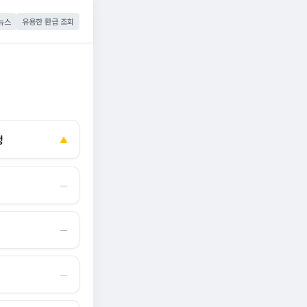
뉴스
유용한 환급 조회
정
▲
―
―
―