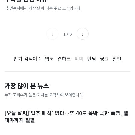
총리 영상에 "대체 뭐냐" 발
'미녀 동반' 40만원 래프팅의
에…“서울대 법대·충암고도
도 아무도 안 산다…코스피 따
칵‥日 배우도 "미친 짓"
실체, 은밀하게…[중국나라]
없애나”
라 출렁이는 日증시
각 언론사에서 가장 많이 다룬 주요 소식입니다.
채널A
아시아경제
MBC
이데일리
‹
›
1
/
3
인기 검색어：
웹툰
웹하드
티비
만남
링크
할인
가장 많이 본 뉴스
누적 조회수가 높은 기사를 요약하여 보여줍니다.
[오늘 날씨]'입추 매직' 없다…또 40도 육박 극한 폭염, 열
대야까지 펄펄