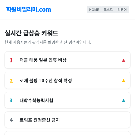
학원비알리미.com
HOME
포스트
리뷰어
실시간 급상승 키워드
현재 사용자들의 관심사를 반영한 최신 검색어입니다.
1
더블 태풍 일본 연휴 비상
▲
2
로제 블핑 10주년 참석 확정
▲
3
대학수학능력시험
▲
4
트럼프 원정출산 금지
―