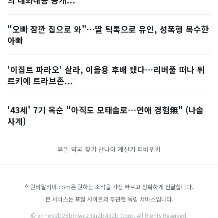
"오빠 잠깐 집으로 와"…딸 틱톡으로 유인, 성폭행 복수한
아빠
'이집트 파라오' 살라, 이을용 후배 됐다…리버풀 떠나 튀
르키예 트라브존...
'43세' 7기 옥순 "아직도 모태솔로…연애 경험無" (나솔
사계)
휴일 약국 찾기
만나이 계산기
티비위키
학원비알리미.com은 원하는 소식을 가장 빠르고 정확하게 전달합니다.
본 서비스는 포털 사이트와 무관한 독립 서비스입니다.
© xn--oy2b25bmwcz3ln2b432b Corp. All Rights Reserved.