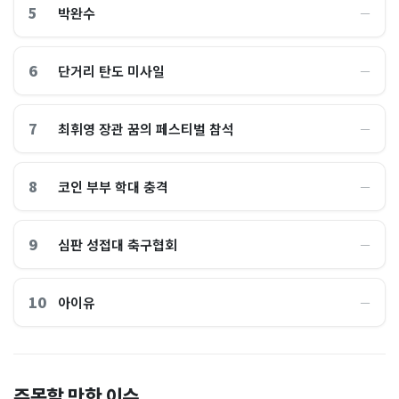
5
박완수
―
6
단거리 탄도 미사일
―
7
최휘영 장관 꿈의 페스티벌 참석
―
8
코인 부부 학대 충격
―
9
심판 성접대 축구협회
―
10
아이유
―
이 대통령 사관학교 통합 발언
"한국 때문에 망했네" 급등해
주목할 만한 이슈