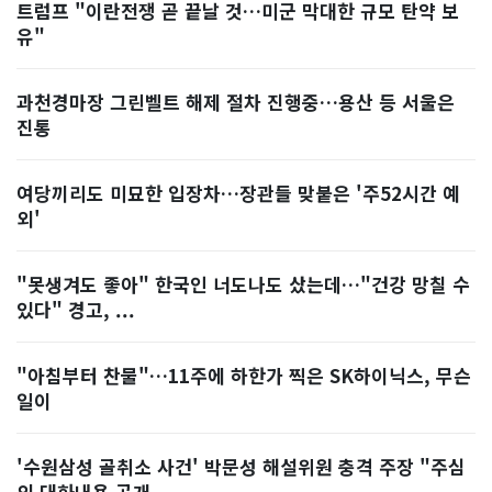
트럼프 "이란전쟁 곧 끝날 것…미군 막대한 규모 탄약 보
유"
과천경마장 그린벨트 해제 절차 진행중…용산 등 서울은
진통
여당끼리도 미묘한 입장차…장관들 맞붙은 '주52시간 예
외'
"못생겨도 좋아" 한국인 너도나도 샀는데…"건강 망칠 수
있다" 경고, ...
"아침부터 찬물"…11주에 하한가 찍은 SK하이닉스, 무슨
일이
'수원삼성 골취소 사건' 박문성 해설위원 충격 주장 "주심
의 대화내용 공개...