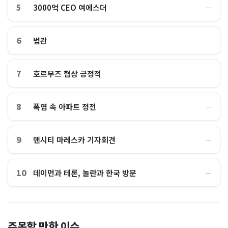
5
3000억 CEO 여에스더
―
6
법관
―
7
호르무즈 협상 긍정적
―
8
폭염 속 아파트 정전
―
9
맨시티 마레스카 기자회견
―
10
데이먼과 테론, 놀란과 한국 방문
―
전국 불타오를 때, 여긴 0.9
“450kWh 넘으면 요금 껑
주목할 만한 이슈