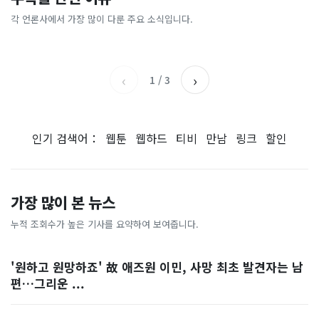
“10% 폭락하자 4조 샀는데,
“연봉 3억원 외국인 청년들,
도…에어컨 필요없는 韓 이색
충?”…여름철 전기요금 아끼
18% 뛰자 8조 팔았다”…개
서울 최고라고”…사상 첫 기
피서지
는 법 [이슈픽]
각 언론사에서 가장 많이 다룬 주요 소식입니다.
중앙일보
KBS
미들 왜 이러나 [숫자 뒤의 진
록 나온 이유
세계일보
서울신문
실]
‹
›
1
/
3
인기 검색어：
웹툰
웹하드
티비
만남
링크
할인
가장 많이 본 뉴스
누적 조회수가 높은 기사를 요약하여 보여줍니다.
'원하고 원망하죠' 故 애즈원 이민, 사망 최초 발견자는 남
편…그리운 ...