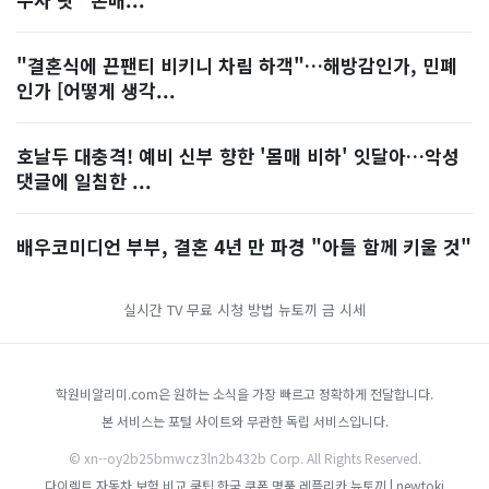
"결혼식에 끈팬티 비키니 차림 하객"…해방감인가, 민폐
인가 [어떻게 생각...
호날두 대충격! 예비 신부 향한 '몸매 비하' 잇달아…악성
댓글에 일침한 ...
배우코미디언 부부, 결혼 4년 만 파경 "아들 함께 키울 것"
실시간 TV 무료 시청 방법
뉴토끼
금 시세
학원비알리미.com은 원하는 소식을 가장 빠르고 정확하게 전달합니다.
본 서비스는 포털 사이트와 무관한 독립 서비스입니다.
© xn--oy2b25bmwcz3ln2b432b Corp. All Rights Reserved.
다이렉트 자동차 보험 비교
쿡팁
한국 쿠폰
명품 레플리카
뉴토끼 | newtoki