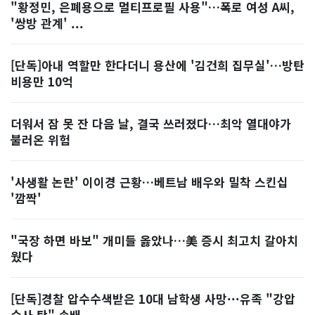
"황정민, 은폐용으로 멀티프로필 사용"…폭로 여성 A씨,
'쌍방 관계' ...
[단독]아내 역할만 한다더니 용산에 '김건희 집무실'…방탄
비용만 10억
더워서 잠 못 잔 다음 날, 결국 쓰러졌다…최악 열대야가
불러온 위험
'사생활 논란' 이이경 근황…베트남 배우와 밀착 스킨십
'깜짝'
"국장 하면 바보" 개미들 옳았나…美 증시 최고치 갈아치
웠다
[단독]경찰 압수수색받은 10대 남학생 사망···유족 "강압
수사 탓" 손배...