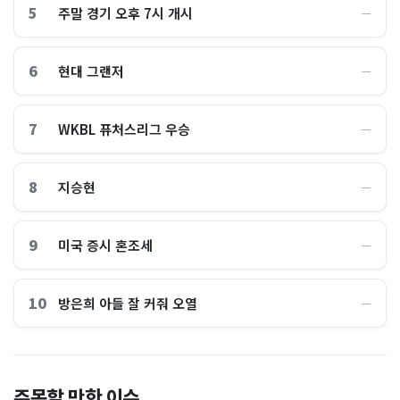
5
주말 경기 오후 7시 개시
―
6
현대 그랜저
―
7
WKBL 퓨처스리그 우승
―
8
지승현
―
9
미국 증시 혼조세
―
10
방은희 아들 잘 커줘 오열
―
역대 육해공 참모총장 46명
코스피는 떨어지는데 '희망고
주목할 만한 이슈