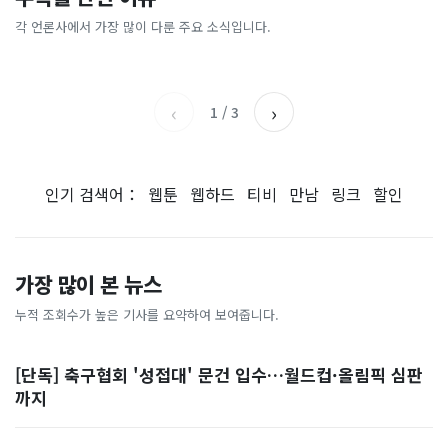
불 없이 버터가 '사르르'...검
"한국 때문에 망했네" 급등해
“사관학교 통합, 진단과 처방
문?'…골드만삭스 “1만2000
은 옷은 10℃ 이상 '후끈'
도 아무도 안 산다…코스피 따
어긋나”
간다” 근거는?
각 언론사에서 가장 많이 다룬 주요 소식입니다.
동아일보
전자신문
라 출렁이는 日증시
YTN
아시아경제
‹
›
1
/
3
인기 검색어：
웹툰
웹하드
티비
만남
링크
할인
가장 많이 본 뉴스
누적 조회수가 높은 기사를 요약하여 보여줍니다.
[단독] 축구협회 '성접대' 문건 입수…월드컵·올림픽 심판
까지