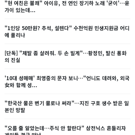
"현 여친은 불쾌" 아이유, 전 연인 장기하 노래 '굳이'…윤
가이 있는데...
"1인당 50만원? 추석, 설렌다" 수천억원 민생지원금 어디
에 풀리나
[단독] "제발 좀 살려줘. 두 손 빌게"…황정민, 발신 통화
의 진실
'10대 성매매' 최영중의 문자 보니…"언니도 데려와, 외국
女와 함께 성...
"한국산 물은 변기 물로나 써라"…지진 구호 생수 받은 일
본인 망발
"오를 줄 알았는데…주식 안 할란다" 삼전닉스 흔들리자
개미들 결국 떠났...