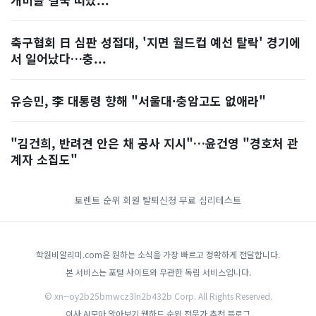
축구협회 日 심판 성접대, '지면 월드컵 예선 탈락' 경기에
서 일어났다…충...
유승민, 李 대통령 향해 "서울대·충암고도 없애라"
"김건희, 반려견 안은 채 공사 지시"…윤건영 "경호처 관
계자 소집도"
토렌트 순위
회원 탈퇴신청
무료 심리테스트
학원비알리미.com은 원하는 소식을 가장 빠르고 정확하게 전달합니다.
본 서비스는 포털 사이트와 무관한 독립 서비스입니다.
© xn--oy2b25bmwcz3ln2b432b Corp. All Rights Reserved.
이사
AI모아
알아보기
웹하드 순위
전문가 추천 블로그