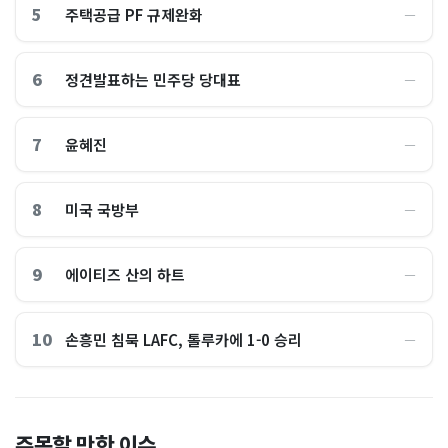
5
주택공급 PF 규제완화
―
6
정견발표하는 민주당 당대표
―
7
윤혜진
―
8
미국 국방부
―
9
에이티즈 산의 하트
―
10
손흥민 침묵 LAFC, 톨루카에 1-0 승리
―
"손주 돌보려고 집 비운건데"
"공포의 롤러코스피 끝? 이제
주목할 만한 이슈