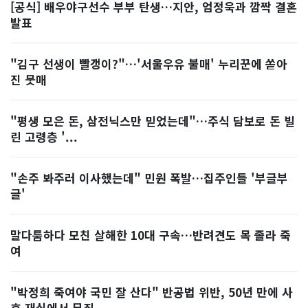
[공식] 배우야구선수 부부 탄생…지안, 엄정욱과 깜짝 결혼
발표
"김구 선생이 빨갱이?"…'서울우유 불매' 누리꾼에 쏟아
진 뭇매
"평생 모은 돈, 삼전닉스만 믿었는데"…주식 담보로 돈 빌
린 고령층 '...
"손주 봐주러 이사했는데" 민원 폭발…집주인들 '부글부
글'
말다툼하다 모친 살해한 10대 구속…반려견도 목 졸라 죽
여
"박정희 죽여야 국민 잘 산다" 반공법 위반, 50년 만에 사
후 재심에서 무죄