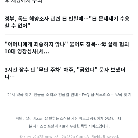
정부, 독도 해양조사 관련 日 반발에…"日 문제제기 수용
할 수 없어"
"어머니에게 죄송하지 않냐" 물어도 침묵…母 살해 혐의
10대 영장심사[세...
3시간 잠수 탄 '무단 주차' 차주, "긁었다" 문자 보냈더
니…
24시 약국 찾기
환급금 조회와 환급일 안내 - FAQ·팁·체크리스트
약국 찾기
학원비알리미.com은 원하는 소식을 가장 빠르고 정확하게 전달합니다.
본 서비스는 포털 사이트와 무관한 독립 서비스입니다.
© xn--oy2b25bmwcz3ln2b432b Corp. All Rights Reserved.