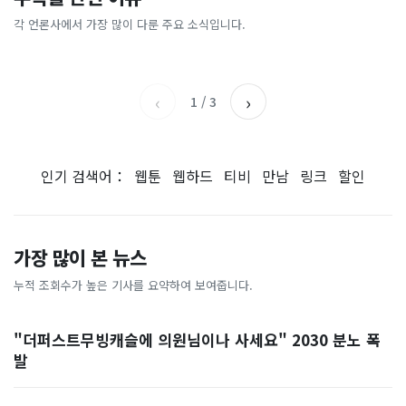
[속보] 주진우 "4시 투표율을
[속보] "여의도 한강공원에 폭
"비거주면 다 투기냐!" 정부
진짜 바닥 찍었나"…외신이
2시에 입력…선관위는 타임
탄 설치"…경찰, 협박글 작성
세제개편안 민원 폭주…'국민
주목한 '반전 신호'
각 언론사에서 가장 많이 다룬 주요 소식입니다.
SBS
아시아경제
…
자 추적
의견' 2천 건 쏟아졌다 [자막
부산일보
한국경제TV
뉴스]
‹
›
1
/
3
인기 검색어：
웹툰
웹하드
티비
만남
링크
할인
가장 많이 본 뉴스
누적 조회수가 높은 기사를 요약하여 보여줍니다.
"더퍼스트무빙캐슬에 의원님이나 사세요" 2030 분노 폭
발