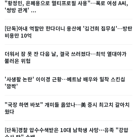
"황정민, 은폐용으로 멀티프로필 사용"…폭로 여성 A씨,
'쌍방 관계' ...
[단독]아내 역할만 한다더니 용산에 '김건희 집무실'…방탄
비용만 10억
더워서 잠 못 잔 다음 날, 결국 쓰러졌다…최악 열대야가
불러온 위험
'사생활 논란' 이이경 근황…베트남 배우와 밀착 스킨십
'깜짝'
"국장 하면 바보" 개미들 옳았나…美 증시 최고치 갈아치
웠다
[단독]경찰 압수수색받은 10대 남학생 사망···유족 "강압
수사 탓" 손배...