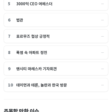
5
3000억 CEO 여에스더
―
6
법관
―
7
호르무즈 협상 긍정적
―
8
폭염 속 아파트 정전
―
9
맨시티 마레스카 기자회견
―
10
데이먼과 테론, 놀란과 한국 방문
―
전국 불타오를 때, 여긴 0.9
“450kWh 넘으면 요금 껑
주목할 만한 이슈