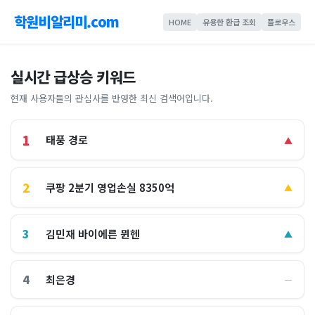
학원비알리미.com
HOME
유용한 환급 조회
플로우스
실시간 급상승 키워드
현재 사용자들의 관심사를 반영한 최신 검색어입니다.
1
태풍 경로
▲
2
쿠팡 2분기 영업손실 8350억
▲
3
김민재 바이에른 뮌헨
▲
4
최은경
―