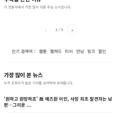
“10% 폭락하자 4조 샀는데,
“연봉 3억원 외국인 청년들,
도…에어컨 필요없는 韓 이색
충?”…여름철 전기요금 아끼
18% 뛰자 8조 팔았다”…개
서울 최고라고”…사상 첫 기
피서지
는 법 [이슈픽]
각 언론사에서 가장 많이 다룬 주요 소식입니다.
중앙일보
KBS
미들 왜 이러나 [숫자 뒤의 진
록 나온 이유
세계일보
서울신문
실]
‹
›
1
/
3
인기 검색어：
웹툰
웹하드
티비
만남
링크
할인
가장 많이 본 뉴스
누적 조회수가 높은 기사를 요약하여 보여줍니다.
'원하고 원망하죠' 故 애즈원 이민, 사망 최초 발견자는 남
편…그리운 ...