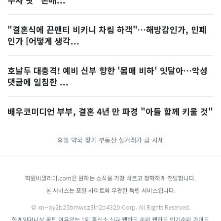
"결혼식에 끈팬티 비키니 차림 하객"…해방감인가, 민폐
인가 [어떻게 생각...
호날두 대충격! 예비 신부 향한 '몸매 비하' 잇달아…악성
댓글에 일침한 ...
배우코미디언 부부, 결혼 4년 만 파경 "아들 함께 키울 것"
휴일 약국 찾기
부동산 실거래가
금 시세
학원비알리미.com은 원하는 소식을 가장 빠르고 정확하게 전달합니다.
본 서비스는 포털 사이트와 무관한 독립 서비스입니다.
© xn--oy2b25bmwcz3ln2b432b Corp. All Rights Reserved.
한게임머니상
꿀팁
이유있는 1위 흥신소
신규 웹하드 순위
웹하드 인기순위 가이드