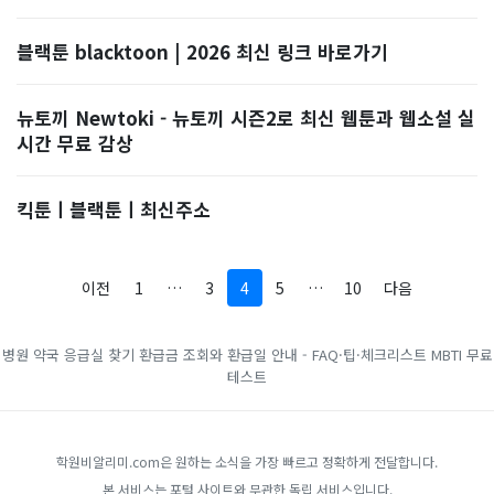
블랙툰 blacktoon | 2026 최신 링크 바로가기
뉴토끼 Newtoki - 뉴토끼 시즌2로 최신 웹툰과 웹소설 실
시간 무료 감상
킥툰ㅣ블랙툰ㅣ최신주소
이전
1
…
3
4
5
…
10
다음
병원 약국 응급실 찾기
환급금 조회와 환급일 안내 - FAQ·팁·체크리스트
MBTI 무료
테스트
학원비알리미.com은 원하는 소식을 가장 빠르고 정확하게 전달합니다.
본 서비스는 포털 사이트와 무관한 독립 서비스입니다.