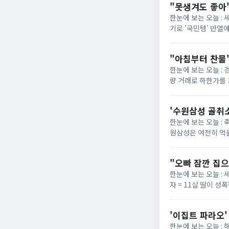
"못생겨도 좋아"
한눈에 보는 오늘 :
기로 '국민템' 반열
넓은 발볼과 부드러운
"아침부터 찬물"
한눈에 보는 오늘 :
량 거래로 하한가를 
은 거래량으로도 가격이
'수원삼성 골취소
한눈에 보는 오늘 : 
원삼성은 여전히 억울
라운드 원정 경기에서
"오빠 잠깐 집으
한눈에 보는 오늘 : 
자 = 11살 딸이 
4일(현지시간) 뉴욕포
'이집트 파라오'
한눈에 보는 오늘 :