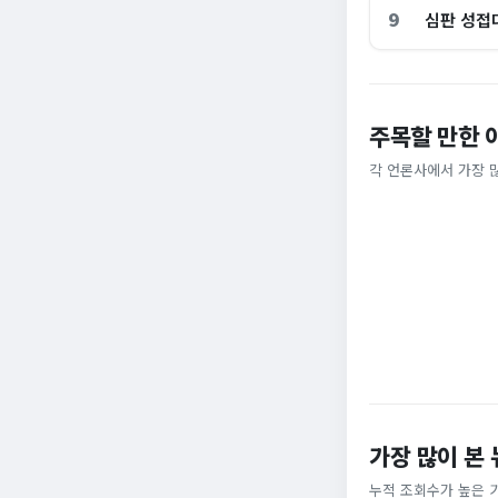
9
심판 성접
이 대통령 사관학
주목할 만한 
암고도 없애나”
총리 영상에 "대체
각 언론사에서 가장 
채널A
MBC
가장 많이 본
누적 조회수가 높은 