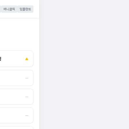
머니클릭
임플란트
정
▲
―
―
―