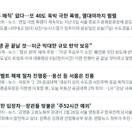
추 매직' 없다…또 40도 육박 극한 폭염, 열대야까지 펄펄
 사회 - 뉴스 : 연일 극한 폭염이 계속되는 지난 6일 서울 종로구 광화문광장에 
온도를 나타내고 있다/사진=뉴시스절기 입추이자 금요일인 오늘(7일) 수도권을
다. 기상청에 따르면 이날은 ...
쟁 곧 끝날 것…미군 막대한 규모 탄약 보유"
세계 - 뉴스 : '협상 관여' 재차 주장…'미군 주요무기 소진' 美언론 잇단 보도에
= 도널드 트럼프 미국 대통령은 6일(현지시간) 이란 전쟁이 곧 끝날 것이라고 말
명령 서명식에서 취재진과...
벨트 해제 절차 진행중…용산 등 서울은 진통
경제 - 뉴스 : 국토부 ‘1·29 공급대책’ 대상지 심의 수도권 서민주택 공급 목적
태릉골프장은 이번엔 미포함 李, 오늘 부동산 공급대책 2차 회의… LH “강남 사
 등 올해 1·...
한 입장차…장관들 맞붙은 '주52시간 예외'
 정치 - 뉴스 : 김영훈 고용노동부 장관이 2월 26일 서울 영등포구 한국전력 남
회에서 발언하고 있다. 왼쪽은 김정관 산업통상부 장관. 연합뉴스 정부가 추진
상한 ‘주 52시간제 특례’가 정...