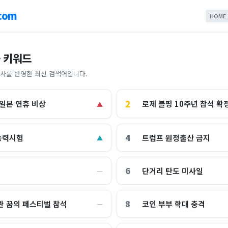
com
HOME
 키워드
사를 반영한 최신 검색어입니다.
2
로제 블핑 10주년 참석 확
 일본 연휴 비상
▲
4
능력시험
트럼프 원정출산 금지
▲
6
단거리 탄도 미사일
―
8
관 꿈의 페스티벌 참석
코인 부부 학대 충격
―