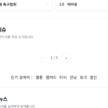
10
대 축구협회
아이유
―
교 통합 발언에…“서울대 법대·충
"한국 때문에 망했네" 급등해도 아
이슈
'미녀 동반' 40만원 래프팅의 실체
스피 따라 출렁이는 日증시
 뭐냐" 발칵‥日 배우도 "미친 짓"
나라]
많이 다룬 주요 소식입니다.
아시아경제
이데일리
‹
›
1
/
3
인기 검색어：
웹툰
웹하드
티비
만남
링크
할인
 뉴스
기사를 요약하여 보여줍니다.