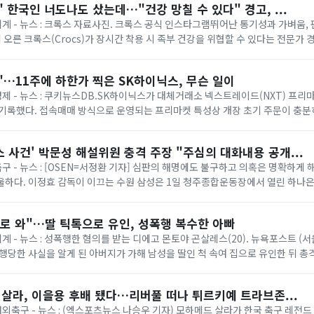
 한국인 너도나도 샀는데…"건강 망칠 수 있다" 경고, ...
 세계 - 뉴스 : 크록스 자료사진. 크록스 공식 인스타그램뛰어난 통기성과 가벼움,
에 오른 크록스(Crocs)가 장시간 착용 시 족부 건강을 위협할 수 있다는 전문가 
 소재 덕분에 남녀노소...
…11주에 하한가 찍은 SK하이닉스, 무슨 일이
 경제 - 뉴스 : 쿠키뉴스DB.SK하이닉스가 대체거래소 넥스트레이드(NXT) 프리
기록했다. 접속매매 방식으로 운영되는 프리마켓 특성상 개장 초기 주문이 충분
 크게 움직일 수 있어 제도 보...
 사건' 박문성 해설위원 충격 주장 "주심의 대화내용 공개...
축구 - 뉴스 : [OSEN=서정환 기자] 심판의 해명에도 불구하고 의혹은 명확하게 
하다. 이정효 감독이 이끄는 수원 삼성은 1일 청주종합운동장에서 열린 하나은행 
 루이 퀸타 감독의 충북청...
로 와"…딸 틱톡으로 유인, 성폭행 복수한 아빠
세계 - 뉴스 : 성폭행한 혐의를 받는 디에고 몬토야 곤살레스(20). 뉴욕포스트 (
성폭행당한 사실을 알게 된 아버지가 가해 남성을 딸인 척 속여 집으로 유인한 뒤 총
스트 등 외신에 ...
 살라, 이을용 후배 됐다…리버풀 떠나 튀르키예 트라브존...
 해외축구 - 뉴스 : (엑스포츠뉴스 나승우 기자) 모하메드 살라가 한국 축구 레전