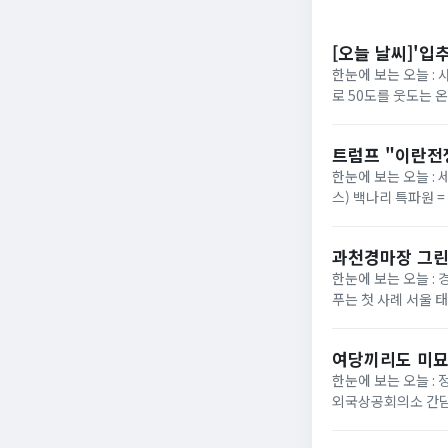
[오늘 날씨]'입
한눈에 보는 오늘 :
로 50도를 웃도는 
40도에 육박할 전망이
트럼프 "이란전
한눈에 보는 오늘 : 
스) 백나리 특파원 
은 이날 백악관 행정
과천경마장 그린
한눈에 보는 오늘 : 
푸는 첫 사례 서울 
정부가 경기 과천 경마장
여당끼리도 미묘
한눈에 보는 오늘 :
외국상공회의소 간담
법의 핵심 쟁점으로 부