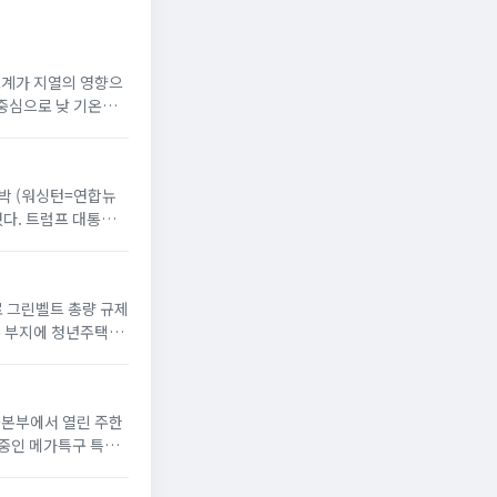
온도계가 지열의 영향으
 중심으로 낮 기온이
 반박 (워싱턴=연합뉴
했다. 트럼프 대통령
으로 그린벨트 총량 규제
옥 부지에 청년주택”
서울본부에서 열린 주한
 중인 메가특구 특별