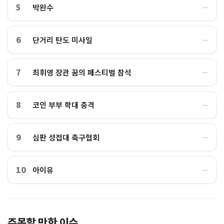
5
박완수
―
6
단거리 탄도 미사일
―
7
최휘영 장관 꿈의 페스티벌 참석
―
8
코인 부부 학대 충격
―
9
심판 성접대 축구협회
―
10
아이유
―
이 대통령 사관학교 통합 발언
"한국 때문에 망했네" 급등해
주목할 만한 이슈