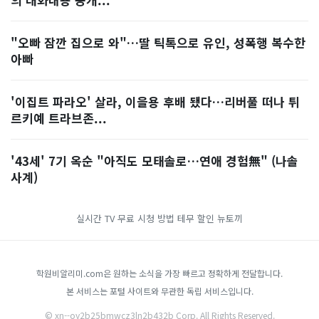
"오빠 잠깐 집으로 와"…딸 틱톡으로 유인, 성폭행 복수한
아빠
'이집트 파라오' 살라, 이을용 후배 됐다…리버풀 떠나 튀
르키예 트라브존...
'43세' 7기 옥순 "아직도 모태솔로…연애 경험無" (나솔
사계)
실시간 TV 무료 시청 방법
테무 할인
뉴토끼
학원비알리미.com은 원하는 소식을 가장 빠르고 정확하게 전달합니다.
본 서비스는 포털 사이트와 무관한 독립 서비스입니다.
© xn--oy2b25bmwcz3ln2b432b Corp. All Rights Reserved.