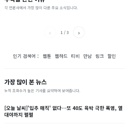
총리 영상에 "대체 뭐냐" 발
'미녀 동반' 40만원 래프팅의
에…“서울대 법대·충암고도
도 아무도 안 산다…코스피 따
칵‥日 배우도 "미친 짓"
실체, 은밀하게…[중국나라]
없애나”
라 출렁이는 日증시
각 언론사에서 가장 많이 다룬 주요 소식입니다.
채널A
아시아경제
MBC
이데일리
‹
›
1
/
3
인기 검색어：
웹툰
웹하드
티비
만남
링크
할인
가장 많이 본 뉴스
누적 조회수가 높은 기사를 요약하여 보여줍니다.
[오늘 날씨]'입추 매직' 없다…또 40도 육박 극한 폭염, 열
대야까지 펄펄