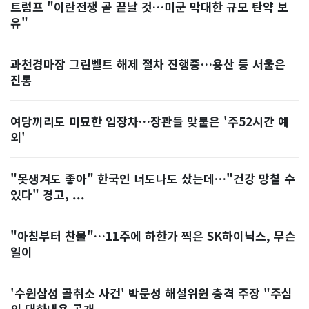
트럼프 "이란전쟁 곧 끝날 것…미군 막대한 규모 탄약 보
유"
과천경마장 그린벨트 해제 절차 진행중…용산 등 서울은
진통
여당끼리도 미묘한 입장차…장관들 맞붙은 '주52시간 예
외'
"못생겨도 좋아" 한국인 너도나도 샀는데…"건강 망칠 수
있다" 경고, ...
"아침부터 찬물"…11주에 하한가 찍은 SK하이닉스, 무슨
일이
'수원삼성 골취소 사건' 박문성 해설위원 충격 주장 "주심
의 대화내용 공개...