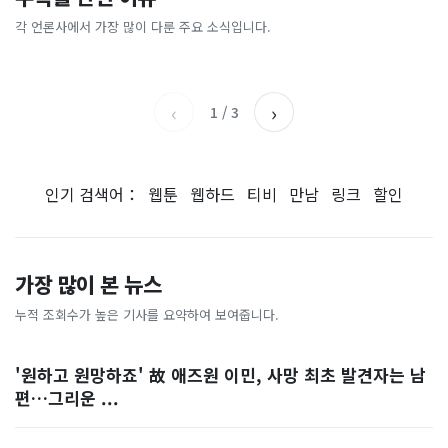
“10% 폭락하자 4조 샀는데,
“연봉 3억원 외국인 청년들,
도…에어컨 필요없는 韓 이색
충?”…여름철 전기요금 아끼
18% 뛰자 8조 팔았다”…개
서울 최고라고”…사상 첫 기
피서지
는 법 [이슈픽]
각 언론사에서 가장 많이 다룬 주요 소식입니다.
중앙일보
KBS
미들 왜 이러나 [숫자 뒤의 진
록 나온 이유
세계일보
서울신문
실]
‹
›
1
/
3
인기 검색어：
웹툰
웹하드
티비
만남
링크
할인
가장 많이 본 뉴스
누적 조회수가 높은 기사를 요약하여 보여줍니다.
'원하고 원망하죠' 故 애즈원 이민, 사망 최초 발견자는 남
편…그리운 ...