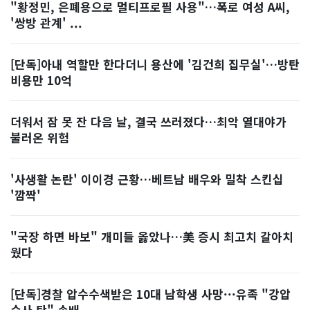
"황정민, 은폐용으로 멀티프로필 사용"…폭로 여성 A씨,
'쌍방 관계' ...
[단독]아내 역할만 한다더니 용산에 '김건희 집무실'…방탄
비용만 10억
더워서 잠 못 잔 다음 날, 결국 쓰러졌다…최악 열대야가
불러온 위험
'사생활 논란' 이이경 근황…베트남 배우와 밀착 스킨십
'깜짝'
"국장 하면 바보" 개미들 옳았나…美 증시 최고치 갈아치
웠다
[단독]경찰 압수수색받은 10대 남학생 사망···유족 "강압
수사 탓" 손배...