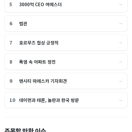
5
3000억 CEO 여에스더
―
6
법관
―
7
호르무즈 협상 긍정적
―
8
폭염 속 아파트 정전
―
9
맨시티 마레스카 기자회견
―
10
데이먼과 테론, 놀란과 한국 방문
―
전국 불타오를 때, 여긴 0.9
“450kWh 넘으면 요금 껑
주목할 만한 이슈