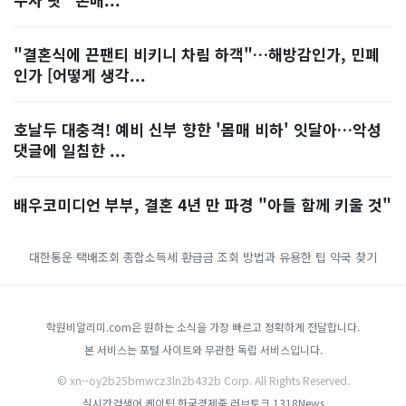
"결혼식에 끈팬티 비키니 차림 하객"…해방감인가, 민폐
인가 [어떻게 생각...
호날두 대충격! 예비 신부 향한 '몸매 비하' 잇달아…악성
댓글에 일침한 ...
배우코미디언 부부, 결혼 4년 만 파경 "아들 함께 키울 것"
대한통운 택배조회
종합소득세 환급금 조회 방법과 유용한 팁
약국 찾기
학원비알리미.com은 원하는 소식을 가장 빠르고 정확하게 전달합니다.
본 서비스는 포털 사이트와 무관한 독립 서비스입니다.
© xn--oy2b25bmwcz3ln2b432b Corp. All Rights Reserved.
실시간검색어
케이팁
한국경제줌
러브토크
1318News