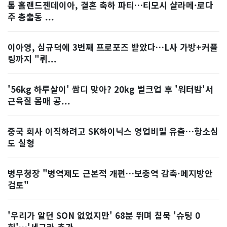
톰 홀랜드젠데이아, 결혼 축하 파티…티모시 샬라메·로다
주 총출동 ...
이아영, 심규덕에 3번째 프로포즈 받았다…L사 가방+커플
링까지 "뤼...
'56kg 하루살이' 쌈디 맞아? 20kg 벌크업 후 '워터밤'서
근육질 몸매 공...
중국 회사 이직하려고 SK하이닉스 영업비밀 유출…항소심
도 실형
병무청장 "병역제도 근본적 개편…보충역 감축·폐지방안
검토"
'우리가 알던 SON 없었지만' 68분 뛰며 침묵 '슈팅 0
회'…'세구라 추가...