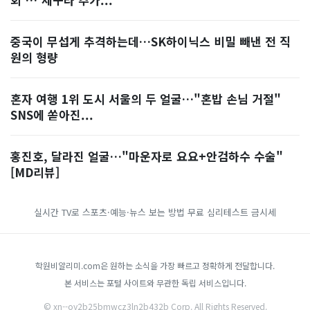
중국이 무섭게 추격하는데…SK하이닉스 비밀 빼낸 전 직
원의 형량
혼자 여행 1위 도시 서울의 두 얼굴…"혼밥 손님 거절"
SNS에 쏟아진...
홍진호, 달라진 얼굴…"마운자로 요요+안검하수 수술"
[MD리뷰]
실시간 TV로 스포츠·예능·뉴스 보는 방법
무료 심리테스트
금시세
학원비알리미.com은 원하는 소식을 가장 빠르고 정확하게 전달합니다.
본 서비스는 포털 사이트와 무관한 독립 서비스입니다.
© xn--oy2b25bmwcz3ln2b432b Corp. All Rights Reserved.