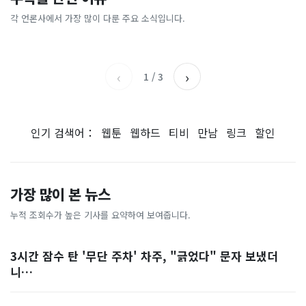
[크랩] 초과근무 ‘4시간 족쇄’
‘무섭노’ 했다가 소주병 뒹굴
로”…연 3500억 쓴다는 ‘이
왜 바꾸나"…SK하이닉스 직
풀었는데도 공무원들이 반발
김선태, 충주시장 “돌아올 생
곳’
원 3500명 '우르르'
각 언론사에서 가장 많이 다룬 주요 소식입니다.
국민일보
아시아경제
하는 이유
각 있나?”
KBS
한겨레
‹
›
1
/
3
인기 검색어：
웹툰
웹하드
티비
만남
링크
할인
가장 많이 본 뉴스
누적 조회수가 높은 기사를 요약하여 보여줍니다.
3시간 잠수 탄 '무단 주차' 차주, "긁었다" 문자 보냈더
니…