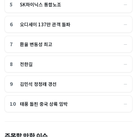
5
SK하이닉스 통합노조
―
6
오디세이 137만 관객 돌파
―
7
환율 변동성 최고
―
8
전한길
―
9
김민석 정청래 경선
―
10
태풍 돌핀 중국 상륙 임박
―
“위고비·마운자로 회사 돈으
"이건 못 참지, 약속한 성과급
주목할 만한 이슈