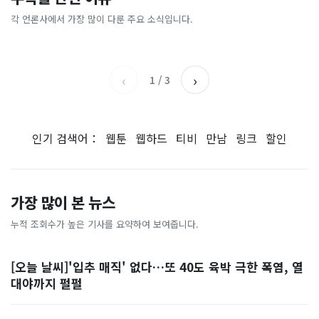
총리 영상에 "대체 뭐냐" 발
'미녀 동반' 40만원 래프팅의
에…“서울대 법대·충암고도
도 아무도 안 산다…코스피 따
칵‥日 배우도 "미친 짓"
실체, 은밀하게…[중국나라]
없애나”
라 출렁이는 日증시
각 언론사에서 가장 많이 다룬 주요 소식입니다.
채널A
아시아경제
MBC
이데일리
‹
›
1
/
3
인기 검색어：
웹툰
웹하드
티비
만남
링크
할인
가장 많이 본 뉴스
누적 조회수가 높은 기사를 요약하여 보여줍니다.
[오늘 날씨]'입추 매직' 없다…또 40도 육박 극한 폭염, 열
대야까지 펄펄