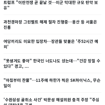
트럼프 "이란전쟁 곧 끝날 것…미군 막대한 규모 탄약 보
유"
과천경마장 그린벨트 해제 절차 진행중…용산 등 서울은
진통
여당끼리도 미묘한 입장차…장관들 맞붙은 '주52시간 예
외'
"못생겨도 좋아" 한국인 너도나도 샀는데…"건강 망칠 수
있다" 경고, ...
"아침부터 찬물"…11주에 하한가 찍은 SK하이닉스, 무슨
일이
'수원삼성 골취소 사건' 박문성 해설위원 충격 주장 "주심
의 대화내용 공개...