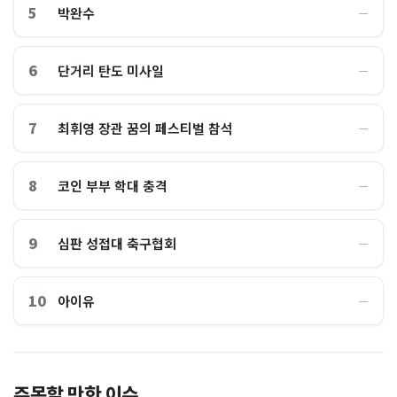
5
박완수
―
6
단거리 탄도 미사일
―
7
최휘영 장관 꿈의 페스티벌 참석
―
8
코인 부부 학대 충격
―
9
심판 성접대 축구협회
―
10
아이유
―
이 대통령 사관학교 통합 발언
"한국 때문에 망했네" 급등해
주목할 만한 이슈