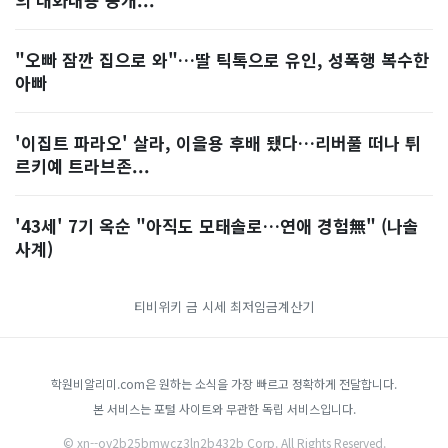
"오빠 잠깐 집으로 와"…딸 틱톡으로 유인, 성폭행 복수한
아빠
'이집트 파라오' 살라, 이을용 후배 됐다…리버풀 떠나 튀
르키예 트라브존...
'43세' 7기 옥순 "아직도 모태솔로…연애 경험無" (나솔
사계)
티비위키
금 시세
최저임금계산기
학원비알리미.com은 원하는 소식을 가장 빠르고 정확하게 전달합니다.
본 서비스는 포털 사이트와 무관한 독립 서비스입니다.
© xn--oy2b25bmwcz3ln2b432b Corp. All Rights Reserved.