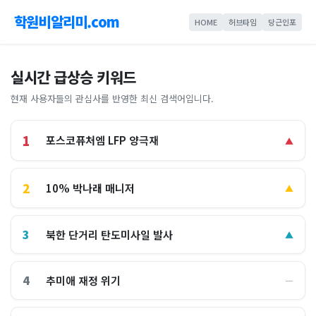
학원비알리미.com
HOME
허브타임
당근인포
실시간 급상승 키워드
현재 사용자들의 관심사를 반영한 최신 검색어입니다.
1
포스코퓨처엠 LFP 양극재
▲
2
10% 박나래 매니저
▲
3
북한 단거리 탄도미사일 발사
▲
4
추미애 재정 위기
―