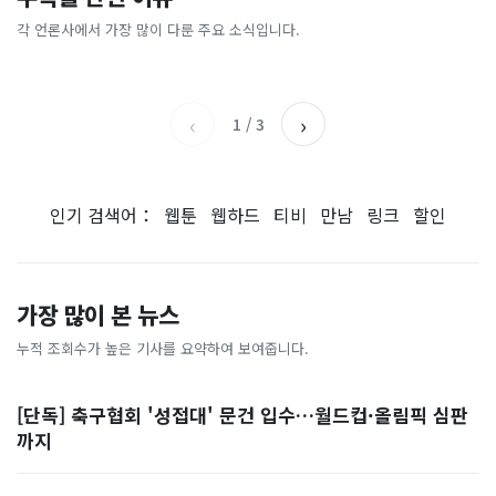
불 없이 버터가 '사르르'...검
"한국 때문에 망했네" 급등해
“사관학교 통합, 진단과 처방
문?'…골드만삭스 “1만2000
은 옷은 10℃ 이상 '후끈'
도 아무도 안 산다…코스피 따
어긋나”
간다” 근거는?
각 언론사에서 가장 많이 다룬 주요 소식입니다.
동아일보
전자신문
라 출렁이는 日증시
YTN
아시아경제
‹
›
1
/
3
인기 검색어：
웹툰
웹하드
티비
만남
링크
할인
가장 많이 본 뉴스
누적 조회수가 높은 기사를 요약하여 보여줍니다.
[단독] 축구협회 '성접대' 문건 입수…월드컵·올림픽 심판
까지