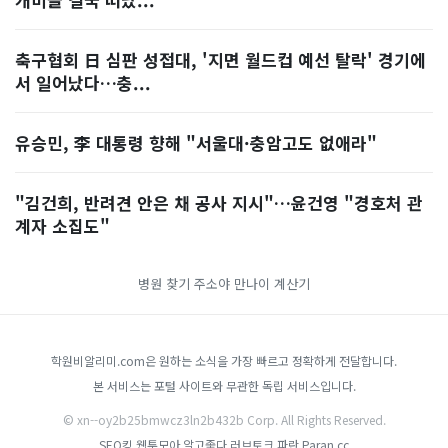
축구협회 日 심판 성접대, '지면 월드컵 예선 탈락' 경기에
서 일어났다…충...
유승민, 李 대통령 향해 "서울대·충암고도 없애라"
"김건희, 반려견 안은 채 공사 지시"…윤건영 "경호처 관
계자 소집도"
병원 찾기
주소야
만나이 계산기
학원비알리미.com은 원하는 소식을 가장 빠르고 정확하게 전달합니다.
본 서비스는 포털 사이트와 무관한 독립 서비스입니다.
© xn--oy2b25bmwcz3ln2b432b Corp. All Rights Reserved.
SEO킹
웹툰모아
알고좋다
러브토크
파란 Paran.cc