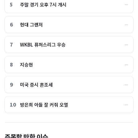
5
주말 경기 오후 7시 개시
―
6
현대 그랜저
―
7
WKBL 퓨처스리그 우승
―
8
지승현
―
9
미국 증시 혼조세
―
10
방은희 아들 잘 커줘 오열
―
역대 육해공 참모총장 46명
코스피는 떨어지는데 '희망고
주목할 만한 이슈