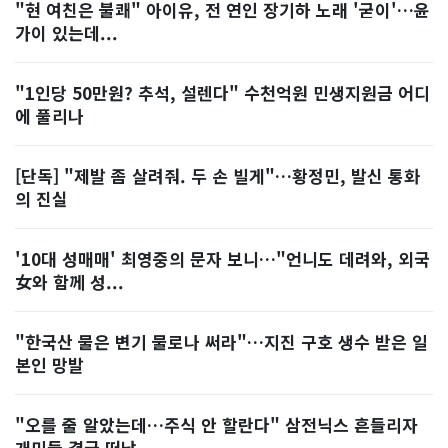
"현 여친은 불쾌" 아이유, 전 연인 장기하 노래 '굳이'…윤
가이 있는데...
"1인당 50만원? 추석, 설렌다" 수천억원 민생지원금 어디
에 풀리나
[단독] "제발 좀 살려줘. 두 손 빌게"…황정민, 발신 통화
의 진실
'10대 성매매' 최영중의 문자 보니…"언니도 데려와, 외국
女와 함께 성...
"한국산 물은 변기 물로나 써라"…지진 구호 생수 받은 일
본인 망발
"오를 줄 알았는데…주식 안 할란다" 삼전닉스 흔들리자
개미들 결국 떠났...