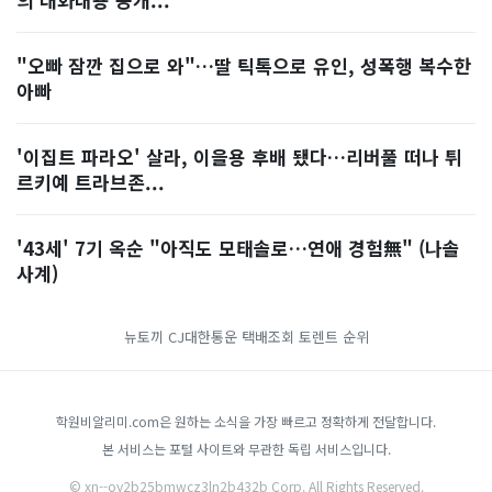
"오빠 잠깐 집으로 와"…딸 틱톡으로 유인, 성폭행 복수한
아빠
'이집트 파라오' 살라, 이을용 후배 됐다…리버풀 떠나 튀
르키예 트라브존...
'43세' 7기 옥순 "아직도 모태솔로…연애 경험無" (나솔
사계)
뉴토끼
CJ대한통운 택배조회
토렌트 순위
학원비알리미.com은 원하는 소식을 가장 빠르고 정확하게 전달합니다.
본 서비스는 포털 사이트와 무관한 독립 서비스입니다.
© xn--oy2b25bmwcz3ln2b432b Corp. All Rights Reserved.