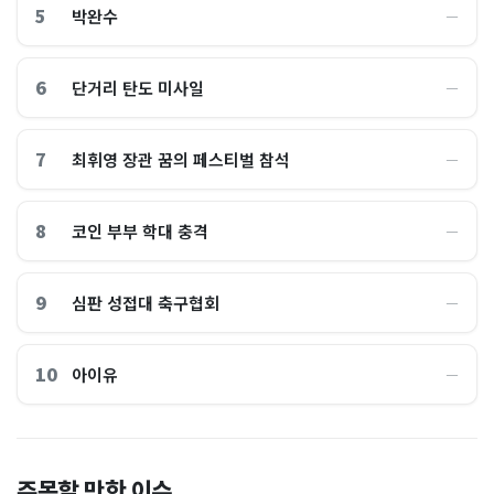
5
박완수
―
6
단거리 탄도 미사일
―
7
최휘영 장관 꿈의 페스티벌 참석
―
8
코인 부부 학대 충격
―
9
심판 성접대 축구협회
―
10
아이유
―
이 대통령 사관학교 통합 발언
"한국 때문에 망했네" 급등해
주목할 만한 이슈