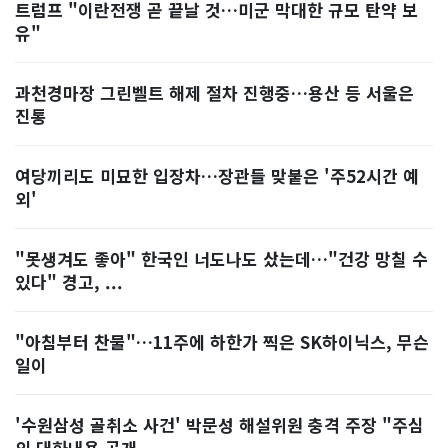
트럼프 "이란전쟁 곧 끝날 것…미군 막대한 규모 탄약 보
유"
과천경마장 그린벨트 해제 절차 진행중…용산 등 서울은
진통
여당끼리도 미묘한 입장차…장관들 맞붙은 '주52시간 예
외'
"못생겨도 좋아" 한국인 너도나도 샀는데…"건강 망칠 수
있다" 경고, ...
"아침부터 찬물"…11주에 하한가 찍은 SK하이닉스, 무슨
일이
'수원삼성 골취소 사건' 박문성 해설위원 충격 주장 "주심
의 대화내용 공개...