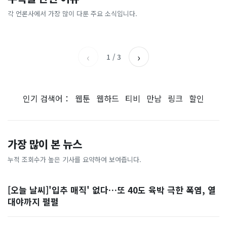
총리 영상에 "대체 뭐냐" 발
'미녀 동반' 40만원 래프팅의
에…“서울대 법대·충암고도
도 아무도 안 산다…코스피 따
칵‥日 배우도 "미친 짓"
실체, 은밀하게…[중국나라]
없애나”
라 출렁이는 日증시
각 언론사에서 가장 많이 다룬 주요 소식입니다.
채널A
아시아경제
MBC
이데일리
‹
›
1
/
3
인기 검색어：
웹툰
웹하드
티비
만남
링크
할인
가장 많이 본 뉴스
누적 조회수가 높은 기사를 요약하여 보여줍니다.
[오늘 날씨]'입추 매직' 없다…또 40도 육박 극한 폭염, 열
대야까지 펄펄