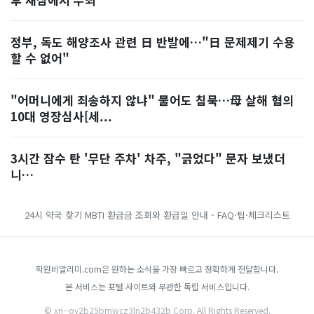
정부, 독도 해양조사 관련 日 반발에…"日 문제제기 수용
할 수 없어"
"어머니에게 죄송하지 않냐" 물어도 침묵…母 살해 혐의
10대 영장심사[세...
3시간 잠수 탄 '무단 주차' 차주, "긁었다" 문자 보냈더
니…
24시 약국 찾기
MBTI
환급금 조회와 환급일 안내 - FAQ·팁·체크리스트
학원비알리미.com은 원하는 소식을 가장 빠르고 정확하게 전달합니다.
본 서비스는 포털 사이트와 무관한 독립 서비스입니다.
© xn--oy2b25bmwcz3ln2b432b Corp. All Rights Reserved.