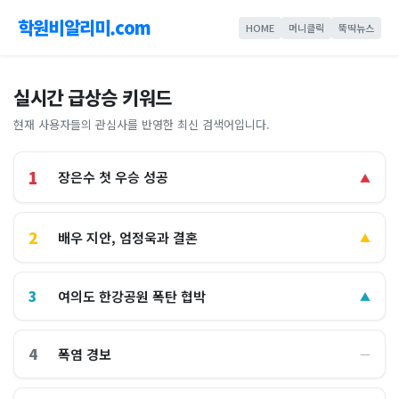
학원비알리미.com
HOME
머니클릭
뚝딱뉴스
실시간 급상승 키워드
현재 사용자들의 관심사를 반영한 최신 검색어입니다.
1
장은수 첫 우승 성공
▲
2
배우 지안, 엄정욱과 결혼
▲
3
여의도 한강공원 폭탄 협박
▲
4
폭염 경보
―