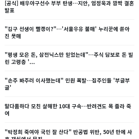
[공식] 배우야구선수 부부 탄생…지안, 엄정욱과 깜짝 결혼
발표
"김구 선생이 빨갱이?"…'서울우유 불매' 누리꾼에 쏟아
진 뭇매
"평생 모은 돈, 삼전닉스만 믿었는데"…주식 담보로 돈 빌
린 고령층 '...
"손주 봐주러 이사했는데" 민원 폭발…집주인들 '부글부
글'
말다툼하다 모친 살해한 10대 구속…반려견도 목 졸라 죽
여
"박정희 죽여야 국민 잘 산다" 반공법 위반, 50년 만에 사
후 재심에서 무죄