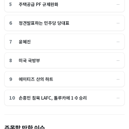
5
주택공급 PF 규제완화
―
6
정견발표하는 민주당 당대표
―
7
윤혜진
―
8
미국 국방부
―
9
에이티즈 산의 하트
―
10
손흥민 침묵 LAFC, 톨루카에 1-0 승리
―
"손주 돌보려고 집 비운건데"
"공포의 롤러코스피 끝? 이제
주목할 만한 이슈