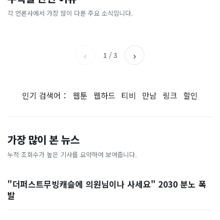
[속보] 주진우 "4시 투표율을
[속보] "여의도 한강공원에 폭
"비거주면 다 투기냐!" 정부
진짜 바닥 찍었나"…외신이
2시에 입력…선관위는 타임
탄 설치"…경찰, 협박글 작성
세제개편안 민원 폭주…'국민
주목한 '반전 신호'
각 언론사에서 가장 많이 다룬 주요 소식입니다.
SBS
아시아경제
…
자 추적
의견' 2천 건 쏟아졌다 [자막
부산일보
한국경제TV
뉴스]
‹
›
1
/
3
인기 검색어：
웹툰
웹하드
티비
만남
링크
할인
가장 많이 본 뉴스
누적 조회수가 높은 기사를 요약하여 보여줍니다.
"더퍼스트무빙캐슬에 의원님이나 사세요" 2030 분노 폭
발