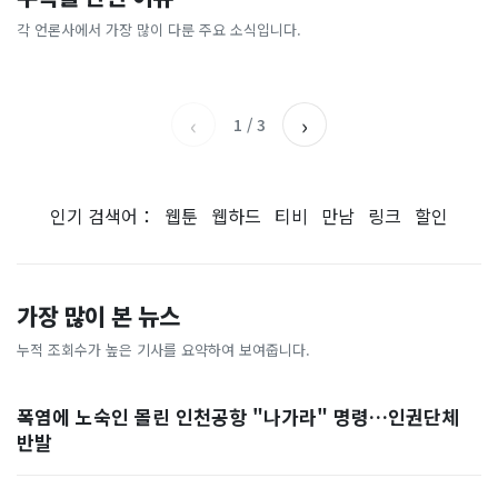
돌핀에 마천루도 ‘흔들’…진
“주 1회만 걸어도 뱃살 빠진다
라"…200조 '역대급 호재' 예
요”… 셀프 정비소 찾는 3040
동 감쇄기까지 작동했다 [현장
고?”…알고 보니 ‘이 운동’이
고에 들썩
들
각 언론사에서 가장 많이 다룬 주요 소식입니다.
한국경제
국민일보
영상]
었다
채널A
세계일보
‹
›
1
/
3
인기 검색어：
웹툰
웹하드
티비
만남
링크
할인
가장 많이 본 뉴스
누적 조회수가 높은 기사를 요약하여 보여줍니다.
폭염에 노숙인 몰린 인천공항 "나가라" 명령…인권단체
반발