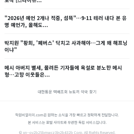
"2026년 예언 2개나 적중, 섬뜩"…9·11 테러 내다 본 유
명 예언가, 올해도...
박지원 "황희, '폐버스' 닥치고 사과해야…그게 왜 해프닝
이냐"
메시 아버지 별세, 몰려든 기자들에 욕설로 분노한 메시
형…고향 이웃들은...
대한통운 택배조회
뉴토끼
약국 찾기
학원비알리미.com은 원하는 소식을 가장 빠르고 정확하게 전달합니다.
본 서비스는 포털 사이트와 무관한 독립 서비스입니다.
© xn--oy2b25bmwcz3ln2b432b Corp. All Rights Reserved.