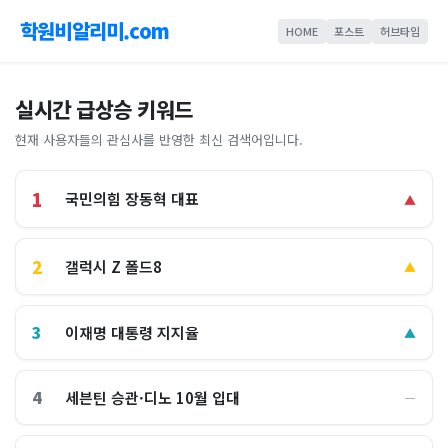
학원비알리미.com
HOME
포스트
허브타임
실시간 급상승 키워드
현재 사용자들의 관심사를 반영한 최신 검색어입니다.
1
국민의힘 장동혁 대표
▲
2
갤럭시 Z 폴드8
▲
3
이재명 대통령 지지율
▲
4
세븐틴 승관·디노 10월 입대
―