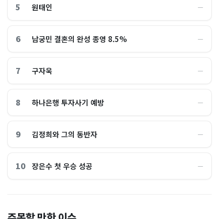
5
원태인
―
6
남궁민 결혼의 완성 종영 8.5%
―
7
구자욱
―
8
하나은행 투자사기 예방
―
9
김정희와 그의 동반자
―
10
장은수 첫 우승 성공
―
"삼성전자, 지금 당장 사
“카센터의 절반 값도 안 해
주목할 만한 이슈