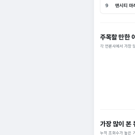
9
맨시티 마
전국 불타오를 때
주목할 만한 
“10% 폭락하자 
이색 피서지
다”…개미들 왜 이
각 언론사에서 가장 
중앙일보
세계일보
가장 많이 본
누적 조회수가 높은 