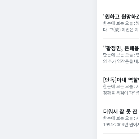
'원하고 원망하죠
한눈에 보는 오늘 : 
다. 고(故) 이민은 
다. 집으로 귀가한 남
"황정민, 은폐용
한눈에 보는 오늘 : 
의 추가 입장문을 내
SNS를 통해 카카오
[단독]아내 역
한눈에 보는 오늘 :
정황을 특검이 파악한
서의 공적인 지위를 
더워서 잠 못 잔
한눈에 보는 오늘 : 
1994·2004년 넘
려야""어제 밤새 자다 