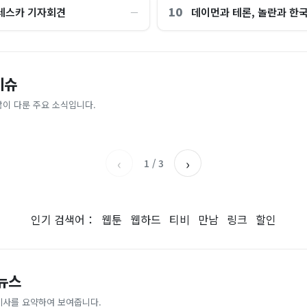
10
레스카 기자회견
데이먼과 테론, 놀란과 한
―
, 여긴 0.9도…에어컨 필요없는 韓
“450kWh 넘으면 요금 껑충?”…
이슈
4조 샀는데, 18% 뛰자 8조 팔았
“연봉 3억원 외국인 청년들, 서울
끼는 법 [이슈픽]
러나 [숫자 뒤의 진실]
첫 기록 나온 이유
많이 다룬 주요 소식입니다.
KBS
서울신문
‹
›
1
/
3
인기 검색어：
웹툰
웹하드
티비
만남
링크
할인
 뉴스
기사를 요약하여 보여줍니다.