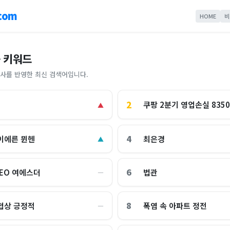
com
HOME
비
 키워드
사를 반영한 최신 검색어입니다.
2
쿠팡 2분기 영업손실 835
▲
4
이에른 뮌헨
최은경
▲
6
CEO 여에스더
법관
―
8
협상 긍정적
폭염 속 아파트 정전
―