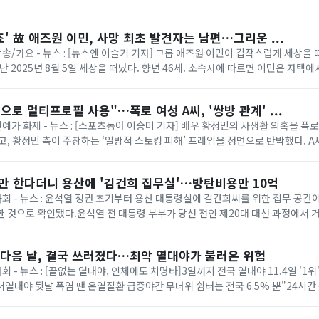
' 故 애즈원 이민, 사망 최초 발견자는 남편…그리운 ...
방송/가요 - 뉴스 : [뉴스엔 이슬기 기자] 그룹 애즈원 이민이 갑작스럽게 세상을 
지난 2025년 8월 5일 세상을 떠났다. 향년 46세. 소속사에 따르면 이민은 자택
편이 최초 발견해 신고...
으로 멀티프로필 사용"…폭로 여성 A씨, '쌍방 관계' ...
연예가 화제 - 뉴스 : [스포츠동아 이승미 기자] 배우 황정민의 사생활 의혹을 폭
고, 황정민 측이 주장하는 ‘일방적 스토킹 피해’ 프레임을 정면으로 반박했다. A
톡 멀티프로필 정황과 음성 통화...
할만 한다더니 용산에 '김건희 집무실'…방탄비용만 10억
 사회 - 뉴스 : 윤석열 정권 초기부터 용산 대통령실에 김건희씨를 위한 집무 공
 것으로 확인됐다.윤석열 전 대통령 부부가 당선 전인 제20대 대선 과정에서 
주장하지 않겠다고 약속했지만, ...
 다음 날, 결국 쓰러졌다…최악 열대야가 불러온 위험
사회 - 뉴스 : [끝없는 열대야, 인체에도 치명타]3일까지 전국 열대야 11.4일 '1
어서열대야 뒷날 폭염 땐 온열질환 급증야간 무더위 쉼터는 전국 6.5% 뿐"24시간
깨다 했죠. 몸에 ...