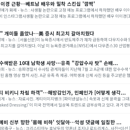
이이경 근황…베트남 배우와 밀착 스킨십 '깜짝'
 연예가 화제 - 뉴스 : 사생활 논란으로 고정 예능 프로그램에서 하차했던 배우 
찌비 인스타그램사생활 논란으로 고정 예능 프로그램에서 하차했던 배우 이이경(3
배우 호앙옌찌비(31)는 최근 자신의 인...
보" 개미들 옳았나…美 증시 최고치 갈아치웠다
 경제 - 뉴스 : [서울신문]미 뉴욕증시에서 반도체주가 재차 급등하며 다우지수와 S
에 최고치를 갈아치웠다. 이날 미 뉴욕증권거래소(NYSE)에서 다우존스30 산업
.71%) 오른 5만...
수색받은 10대 남학생 사망···유족 "강압수사 탓" 손배...
 사회 - 뉴스 : 송파경찰서 수사팀 관계자들이 지난해 7월 고 A군에 대한 압수수
된 홈캠 영상 캡처 사진. A군 유족 측 제공. 여학생과 신체 사진 등을 주고받은 
자택 압수수색을 받은 ...
 비키니 차림 하객"…해방감인가, 민폐인가 [어떻게 생각...
 세계 - 뉴스 : 자료사진. 게티이미지뱅크 [파이낸셜뉴스] 속옷과 신체 윤곽을 그
aked Dressing)'이 미국 전역에서 일상복 트렌드로 급부상하고 있다. 과거 
 스타일이 거리와 식당...
예비 신부 향한 '몸매 비하' 잇달아…악성 댓글에 일침한 ...
 해외축구 - 뉴스 : 크리스티아누 호날두의 약혼녀 조지나 로드리게스. 사진=더선