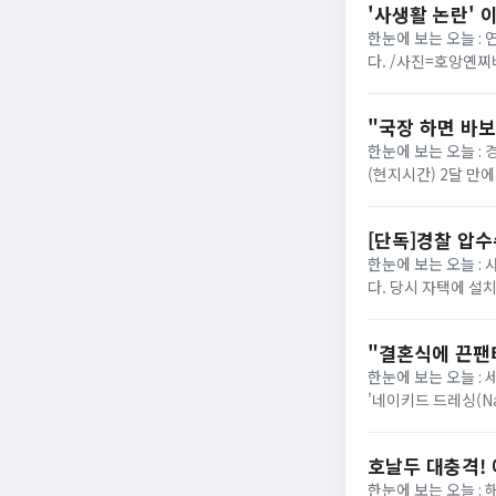
'사생활 논란' 
한눈에 보는 오늘 :
다. /사진=호앙옌
다. 베트남 가수 겸 
"국장 하면 바
한눈에 보는 오늘 :
(현지시간) 2달 만
대비 907.47포인트(1
[단독]경찰 압수
한눈에 보는 오늘 :
다. 당시 자택에 설치
남학생이 경찰로부터 
"결혼식에 끈팬티
한눈에 보는 오늘 :
'네이키드 드레싱(N
한됐던 파격적인 노출
호날두 대충격! 
한눈에 보는 오늘 :