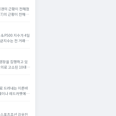
이이경의 근황이 전해졌
7)의 근황이 전해졌
＆P500 지수가 4일
평균지수는 전 거래일
색 영장을 집행하고 있
혐의로 고소된 10대
대로 드러내는 이른바
런웨이나 레드카펫에 국
 [스포츠조선 강우진