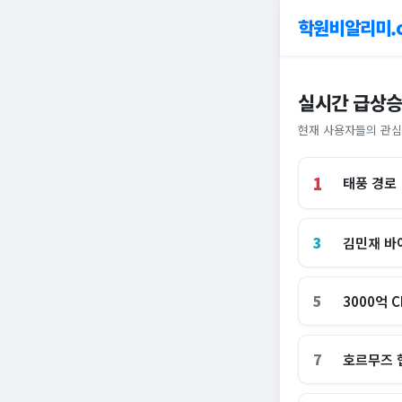
학원비알리미.
실시간 급상승
현재 사용자들의 관심
1
태풍 경로
3
김민재 바
5
3000억 
7
호르무즈 