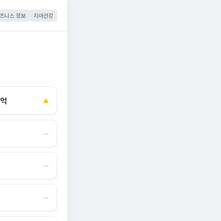
즈니스 정보
치아건강
0억
▲
―
―
―