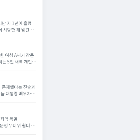
떠난 지 1년이 흘렀
에서 사망한 채 발견됐
로한 여성 A씨가 장문
씨는 5일 새벽 개인
간이 존재했다는 진술과
거듭 대통령 배우자로
위'최악 폭염
 운영 무더위 쉼터 늘