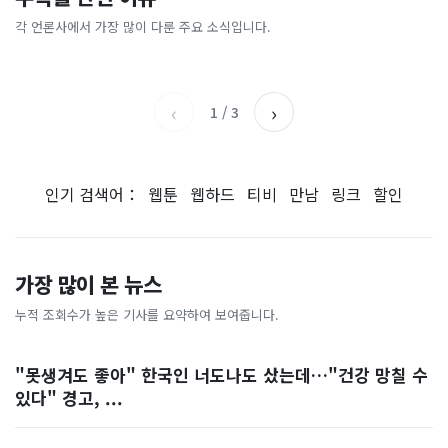
“내 주식 진짜 상폐돼?” 마지
40도 육박, 다 녹아버린 하
칵‥日 배우도 "미친 짓"
실체, 은밀하게…[중국나라]
막 경고장 ‘68건’ 무더기 속
루… 7일 용광로 더위 절정 찍
각 언론사에서 가장 많이 다룬 주요 소식입니다.
MBC
이데일리
출…주주들도 조마조마 [투자
는다
헤럴드경제
한국일보
360]
‹
›
1
/
3
인기 검색어：
웹툰
웹하드
티비
만남
링크
할인
가장 많이 본 뉴스
누적 조회수가 높은 기사를 요약하여 보여줍니다.
"못생겨도 좋아" 한국인 너도나도 샀는데…"건강 망칠 수
있다" 경고, ...