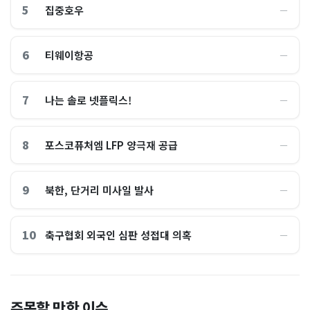
5
집중호우
―
6
티웨이항공
―
7
나는 솔로 넷플릭스!
―
8
포스코퓨처엠 LFP 양극재 공급
―
9
북한, 단거리 미사일 발사
―
10
축구협회 외국인 심판 성접대 의혹
―
총리 영상에 "대체 뭐냐" 발
'미녀 동반' 40만원 래프팅의
주목할 만한 이슈