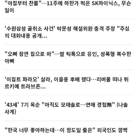
"아침부터 찬물"…11주에 하한가 찍은 SK하이닉스, 무슨
일이
'수원삼성 골취소 사건' 박문성 해설위원 충격 주장 "주심
의 대화내용 공개...
"오빠 잠깐 집으로 와"…딸 틱톡으로 유인, 성폭행 복수한
아빠
'이집트 파라오' 살라, 이을용 후배 됐다…리버풀 떠나 튀
르키예 트라브존...
'43세' 7기 옥순 "아직도 모태솔로…연애 경험無" (나솔
사계)
"한국 너무 좋아하는데…이 정도일 줄은" 외국인도 깜짝