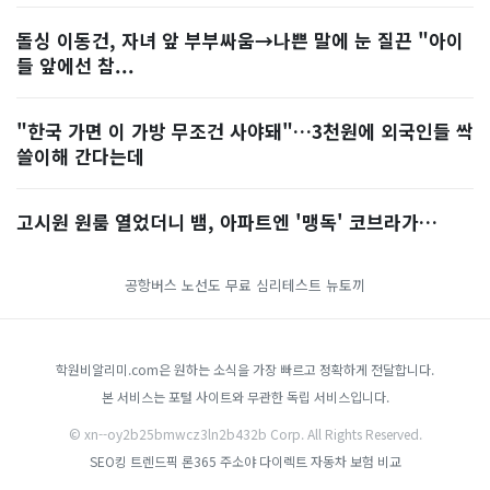
돌싱 이동건, 자녀 앞 부부싸움→나쁜 말에 눈 질끈 "아이
들 앞에선 참...
"한국 가면 이 가방 무조건 사야돼"…3천원에 외국인들 싹
쓸이해 간다는데
고시원 원룸 열었더니 뱀, 아파트엔 '맹독' 코브라가…
공항버스 노선도
무료 심리테스트
뉴토끼
학원비알리미.com은 원하는 소식을 가장 빠르고 정확하게 전달합니다.
본 서비스는 포털 사이트와 무관한 독립 서비스입니다.
© xn--oy2b25bmwcz3ln2b432b Corp. All Rights Reserved.
SEO킹
트렌드픽
론365
주소야
다이렉트 자동차 보험 비교