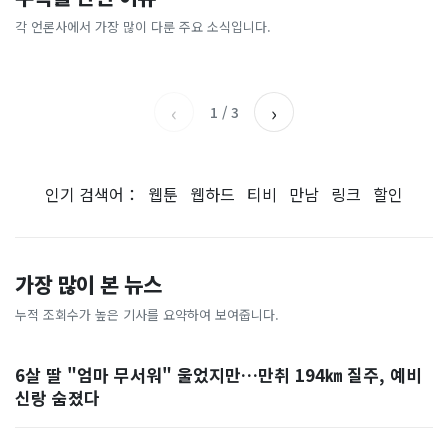
전기는 돌아왔지만…"굉음에
‘매우 강’ 태풍 돌핀 서진…한
칭 공장 지분 매각 검토”…
림, 둘 다 사망...새벽에 무슨
밤새 뒤척여"
반도 비껴가지만 강원영동 많
SK “확정된 바 없어”
일
각 언론사에서 가장 많이 다룬 주요 소식입니다.
조선일보
머니투데이
은 비
연합뉴스TV
강원일보
‹
›
1
/
3
인기 검색어：
웹툰
웹하드
티비
만남
링크
할인
가장 많이 본 뉴스
누적 조회수가 높은 기사를 요약하여 보여줍니다.
6살 딸 "엄마 무서워" 울었지만…만취 194㎞ 질주, 예비
신랑 숨졌다