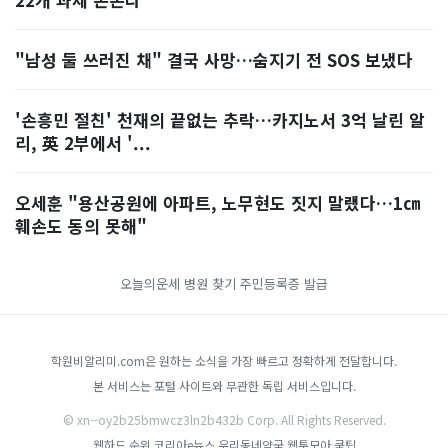
"남성 둘 쓰러진 채" 결국 사망…숨지기 전 SOS 보냈다
'손흥민 절친' 천재의 끝없는 추락…카지노서 3억 날린 알
리, 英 2부에서 '...
오세훈 "용산공원에 아파트, 노무현도 짓지 말랬다…1㎝
훼손도 동의 못해"
오늘의운세
병원 찾기
주민등록증 발급
학원비알리미.com은 원하는 소식을 가장 빠르고 정확하게 전달합니다.
본 서비스는 포털 사이트와 무관한 독립 서비스입니다.
© xn--oy2b25bmwcz3ln2b432b Corp. All Rights Reserved.
웹하드 순위
코리아e뉴스
우리동네약국
웹툰모아
쿡팁