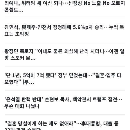
최예나, 워터밤 새 여신 되나···선정성 No 노출 No 오로지
콘셉트...
김민석, 與제주·인천서 정청래에 5.6%p차 승리…누적 득
표는 초박빙
황정민 폭로자 "아내도 불륜 의심해 난리 치더니…이젠 일
방 스토커 몰...
'단 1년, 5억이 7억 됐다' 정부 믿었는데…"결혼·입주 다
꼬였다" [부...
'윤석열 탄핵 반대' 손현보 목사, 백악관서 트럼프 접견…
무슨 대화 나눴나
"결혼 망설이게 하는 제도 없애라"…李대통령, 대출 등
22개 과제 손본다