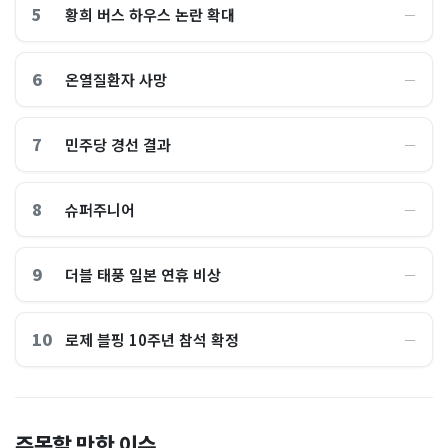
5
황희 버스 하우스 논란 확대
―
6
온열질환자 사망
―
7
민주당 경선 결과
―
8
슈퍼주니어
―
9
더블 태풍 일본 연휴 비상
―
10
로제 블핑 10주년 참석 확정
―
블룸버그 “SK하이닉스, 中 충
면목동서 60대 지인끼리 칼부
주목할 만한 이슈