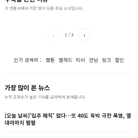
총리 영상에 "대체 뭐냐" 발
'미녀 동반' 40만원 래프팅의
에…“서울대 법대·충암고도
도 아무도 안 산다…코스피 따
칵‥日 배우도 "미친 짓"
실체, 은밀하게…[중국나라]
없애나”
라 출렁이는 日증시
각 언론사에서 가장 많이 다룬 주요 소식입니다.
채널A
아시아경제
MBC
이데일리
‹
›
1
/
3
인기 검색어：
웹툰
웹하드
티비
만남
링크
할인
가장 많이 본 뉴스
누적 조회수가 높은 기사를 요약하여 보여줍니다.
[오늘 날씨]'입추 매직' 없다…또 40도 육박 극한 폭염, 열
대야까지 펄펄