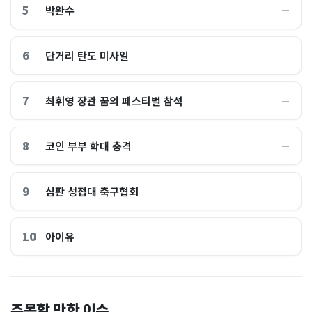
5
박완수
―
6
단거리 탄도 미사일
―
7
최휘영 장관 꿈의 페스티벌 참석
―
8
코인 부부 학대 충격
―
9
심판 성접대 축구협회
―
10
아이유
―
이 대통령 사관학교 통합 발언
"한국 때문에 망했네" 급등해
주목할 만한 이슈