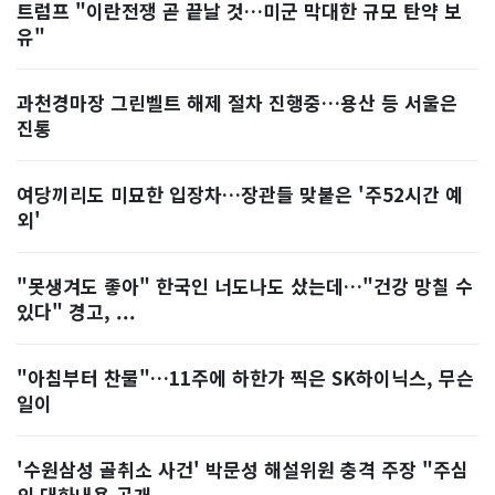
트럼프 "이란전쟁 곧 끝날 것…미군 막대한 규모 탄약 보
유"
과천경마장 그린벨트 해제 절차 진행중…용산 등 서울은
진통
여당끼리도 미묘한 입장차…장관들 맞붙은 '주52시간 예
외'
"못생겨도 좋아" 한국인 너도나도 샀는데…"건강 망칠 수
있다" 경고, ...
"아침부터 찬물"…11주에 하한가 찍은 SK하이닉스, 무슨
일이
'수원삼성 골취소 사건' 박문성 해설위원 충격 주장 "주심
의 대화내용 공개...