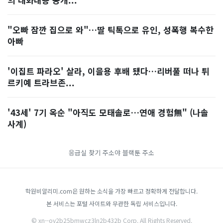
"오빠 잠깐 집으로 와"…딸 틱톡으로 유인, 성폭행 복수한
아빠
'이집트 파라오' 살라, 이을용 후배 됐다…리버풀 떠나 튀
르키예 트라브존...
'43세' 7기 옥순 "아직도 모태솔로…연애 경험無" (나솔
사계)
응급실 찾기
주소야
블랙툰 주소
학원비알리미.com은 원하는 소식을 가장 빠르고 정확하게 전달합니다.
본 서비스는 포털 사이트와 무관한 독립 서비스입니다.
© xn--oy2b25bmwcz3ln2b432b Corp. All Rights Reserved.