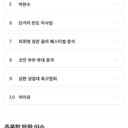
5
박완수
―
6
단거리 탄도 미사일
―
7
최휘영 장관 꿈의 페스티벌 참석
―
8
코인 부부 학대 충격
―
9
심판 성접대 축구협회
―
10
아이유
―
이 대통령 사관학교 통합 발언
"한국 때문에 망했네" 급등해
주목할 만한 이슈