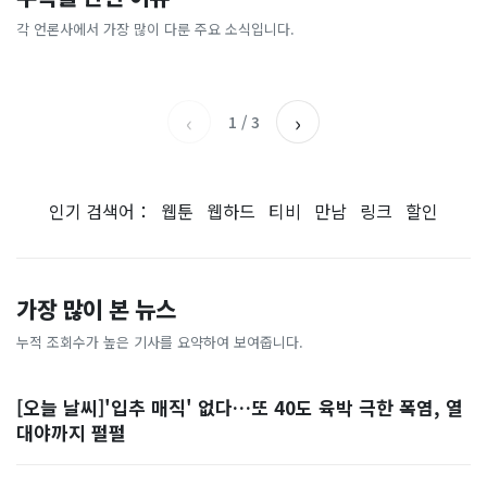
총리 영상에 "대체 뭐냐" 발
'미녀 동반' 40만원 래프팅의
에…“서울대 법대·충암고도
도 아무도 안 산다…코스피 따
칵‥日 배우도 "미친 짓"
실체, 은밀하게…[중국나라]
없애나”
라 출렁이는 日증시
각 언론사에서 가장 많이 다룬 주요 소식입니다.
채널A
아시아경제
MBC
이데일리
‹
›
1
/
3
인기 검색어：
웹툰
웹하드
티비
만남
링크
할인
가장 많이 본 뉴스
누적 조회수가 높은 기사를 요약하여 보여줍니다.
[오늘 날씨]'입추 매직' 없다…또 40도 육박 극한 폭염, 열
대야까지 펄펄