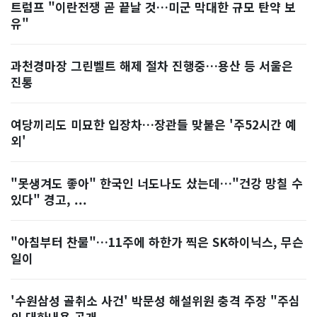
트럼프 "이란전쟁 곧 끝날 것…미군 막대한 규모 탄약 보
유"
과천경마장 그린벨트 해제 절차 진행중…용산 등 서울은
진통
여당끼리도 미묘한 입장차…장관들 맞붙은 '주52시간 예
외'
"못생겨도 좋아" 한국인 너도나도 샀는데…"건강 망칠 수
있다" 경고, ...
"아침부터 찬물"…11주에 하한가 찍은 SK하이닉스, 무슨
일이
'수원삼성 골취소 사건' 박문성 해설위원 충격 주장 "주심
의 대화내용 공개...