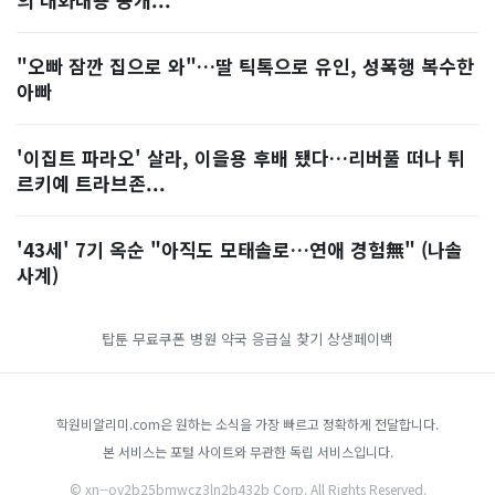
"오빠 잠깐 집으로 와"…딸 틱톡으로 유인, 성폭행 복수한
아빠
'이집트 파라오' 살라, 이을용 후배 됐다…리버풀 떠나 튀
르키예 트라브존...
'43세' 7기 옥순 "아직도 모태솔로…연애 경험無" (나솔
사계)
탑툰 무료쿠폰
병원 약국 응급실 찾기
상생페이백
학원비알리미.com은 원하는 소식을 가장 빠르고 정확하게 전달합니다.
본 서비스는 포털 사이트와 무관한 독립 서비스입니다.
© xn--oy2b25bmwcz3ln2b432b Corp. All Rights Reserved.