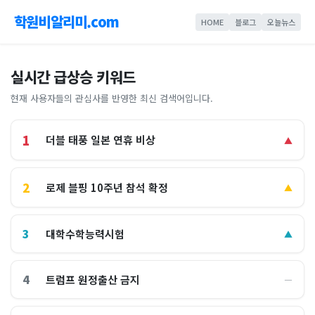
학원비알리미.com
HOME
블로그
오늘뉴스
실시간 급상승 키워드
현재 사용자들의 관심사를 반영한 최신 검색어입니다.
1
더블 태풍 일본 연휴 비상
▲
2
로제 블핑 10주년 참석 확정
▲
3
대학수학능력시험
▲
4
트럼프 원정출산 금지
―