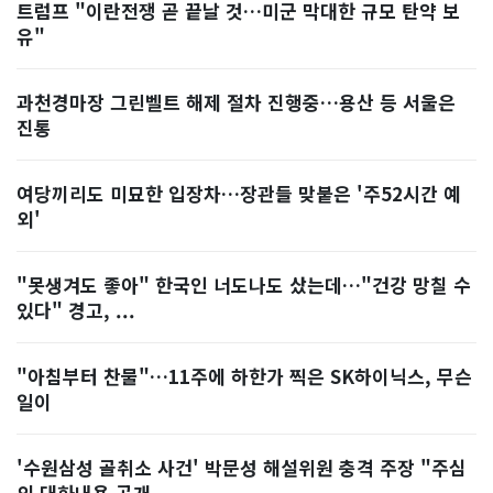
트럼프 "이란전쟁 곧 끝날 것…미군 막대한 규모 탄약 보
유"
과천경마장 그린벨트 해제 절차 진행중…용산 등 서울은
진통
여당끼리도 미묘한 입장차…장관들 맞붙은 '주52시간 예
외'
"못생겨도 좋아" 한국인 너도나도 샀는데…"건강 망칠 수
있다" 경고, ...
"아침부터 찬물"…11주에 하한가 찍은 SK하이닉스, 무슨
일이
'수원삼성 골취소 사건' 박문성 해설위원 충격 주장 "주심
의 대화내용 공개...