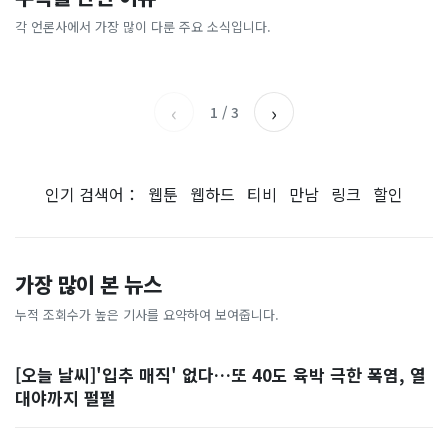
총리 영상에 "대체 뭐냐" 발
'미녀 동반' 40만원 래프팅의
에…“서울대 법대·충암고도
도 아무도 안 산다…코스피 따
칵‥日 배우도 "미친 짓"
실체, 은밀하게…[중국나라]
없애나”
라 출렁이는 日증시
각 언론사에서 가장 많이 다룬 주요 소식입니다.
채널A
아시아경제
MBC
이데일리
‹
›
1
/
3
인기 검색어：
웹툰
웹하드
티비
만남
링크
할인
가장 많이 본 뉴스
누적 조회수가 높은 기사를 요약하여 보여줍니다.
[오늘 날씨]'입추 매직' 없다…또 40도 육박 극한 폭염, 열
대야까지 펄펄