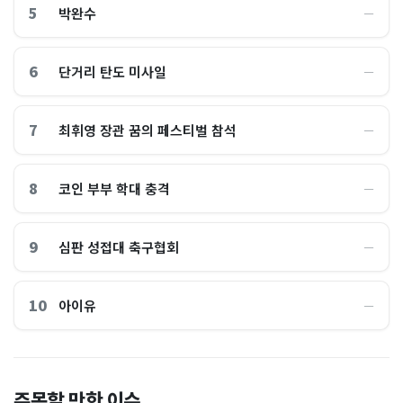
5
박완수
―
6
단거리 탄도 미사일
―
7
최휘영 장관 꿈의 페스티벌 참석
―
8
코인 부부 학대 충격
―
9
심판 성접대 축구협회
―
10
아이유
―
이 대통령 사관학교 통합 발언
"한국 때문에 망했네" 급등해
주목할 만한 이슈