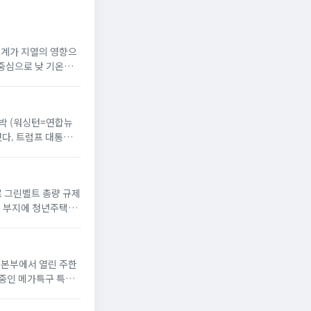
온도계가 지열의 영향으
 중심으로 낮 기온이
 반박 (워싱턴=연합뉴
했다. 트럼프 대통령
으로 그린벨트 총량 규제
옥 부지에 청년주택”
서울본부에서 열린 주한
 중인 메가특구 특별