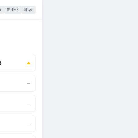
E
뚝딱뉴스
리뷰어
정
▲
―
―
―