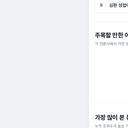
9
심판 성접
이 대통령 사관학
주목할 만한 
암고도 없애나”
총리 영상에 "대체
각 언론사에서 가장 
채널A
MBC
가장 많이 본
누적 조회수가 높은 