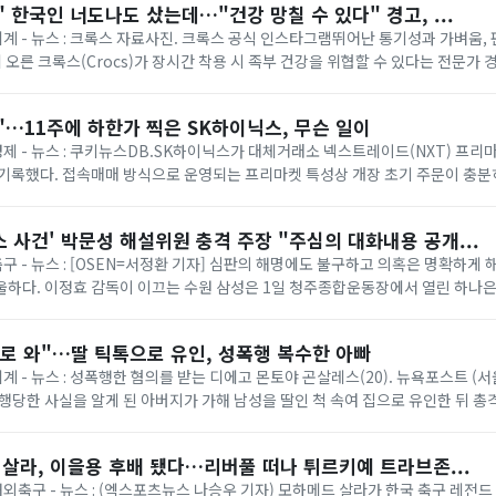
 한국인 너도나도 샀는데…"건강 망칠 수 있다" 경고, ...
 세계 - 뉴스 : 크록스 자료사진. 크록스 공식 인스타그램뛰어난 통기성과 가벼움,
에 오른 크록스(Crocs)가 장시간 착용 시 족부 건강을 위협할 수 있다는 전문가 
 소재 덕분에 남녀노소...
…11주에 하한가 찍은 SK하이닉스, 무슨 일이
 경제 - 뉴스 : 쿠키뉴스DB.SK하이닉스가 대체거래소 넥스트레이드(NXT) 프리
기록했다. 접속매매 방식으로 운영되는 프리마켓 특성상 개장 초기 주문이 충분
 크게 움직일 수 있어 제도 보...
 사건' 박문성 해설위원 충격 주장 "주심의 대화내용 공개...
축구 - 뉴스 : [OSEN=서정환 기자] 심판의 해명에도 불구하고 의혹은 명확하게 
하다. 이정효 감독이 이끄는 수원 삼성은 1일 청주종합운동장에서 열린 하나은행 
 루이 퀸타 감독의 충북청...
로 와"…딸 틱톡으로 유인, 성폭행 복수한 아빠
세계 - 뉴스 : 성폭행한 혐의를 받는 디에고 몬토야 곤살레스(20). 뉴욕포스트 (
성폭행당한 사실을 알게 된 아버지가 가해 남성을 딸인 척 속여 집으로 유인한 뒤 총
스트 등 외신에 ...
 살라, 이을용 후배 됐다…리버풀 떠나 튀르키예 트라브존...
 해외축구 - 뉴스 : (엑스포츠뉴스 나승우 기자) 모하메드 살라가 한국 축구 레전