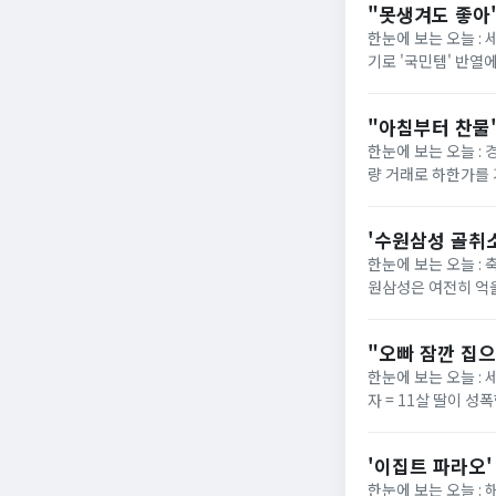
"못생겨도 좋아"
한눈에 보는 오늘 :
기로 '국민템' 반열
넓은 발볼과 부드러운
"아침부터 찬물"
한눈에 보는 오늘 :
량 거래로 하한가를 
은 거래량으로도 가격이
'수원삼성 골취소
한눈에 보는 오늘 : 
원삼성은 여전히 억울
라운드 원정 경기에서
"오빠 잠깐 집으
한눈에 보는 오늘 : 
자 = 11살 딸이 
4일(현지시간) 뉴욕포
'이집트 파라오'
한눈에 보는 오늘 :