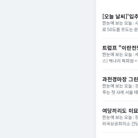
[오늘 날씨]'입
한눈에 보는 오늘 :
로 50도를 웃도는 
40도에 육박할 전망이
트럼프 "이란전
한눈에 보는 오늘 : 
스) 백나리 특파원 
은 이날 백악관 행정
과천경마장 그린
한눈에 보는 오늘 : 
푸는 첫 사례 서울 
정부가 경기 과천 경마장
여당끼리도 미묘
한눈에 보는 오늘 :
외국상공회의소 간담
법의 핵심 쟁점으로 부