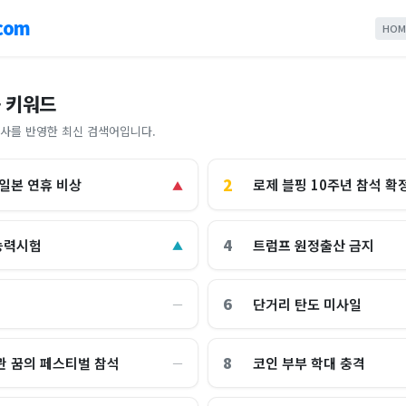
com
HOM
 키워드
사를 반영한 최신 검색어입니다.
2
로제 블핑 10주년 참석 확
 일본 연휴 비상
▲
4
능력시험
트럼프 원정출산 금지
▲
6
단거리 탄도 미사일
―
8
관 꿈의 페스티벌 참석
코인 부부 학대 충격
―