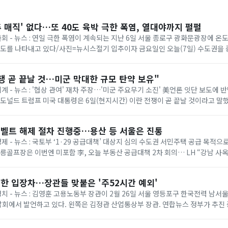
추 매직' 없다…또 40도 육박 극한 폭염, 열대야까지 펄펄
 사회 - 뉴스 : 연일 극한 폭염이 계속되는 지난 6일 서울 종로구 광화문광장에 
온도를 나타내고 있다/사진=뉴시스절기 입추이자 금요일인 오늘(7일) 수도권을
다. 기상청에 따르면 이날은 ...
쟁 곧 끝날 것…미군 막대한 규모 탄약 보유"
세계 - 뉴스 : '협상 관여' 재차 주장…'미군 주요무기 소진' 美언론 잇단 보도에
= 도널드 트럼프 미국 대통령은 6일(현지시간) 이란 전쟁이 곧 끝날 것이라고 말
명령 서명식에서 취재진과...
벨트 해제 절차 진행중…용산 등 서울은 진통
경제 - 뉴스 : 국토부 ‘1·29 공급대책’ 대상지 심의 수도권 서민주택 공급 목적
태릉골프장은 이번엔 미포함 李, 오늘 부동산 공급대책 2차 회의… LH “강남 사
 등 올해 1·...
한 입장차…장관들 맞붙은 '주52시간 예외'
 정치 - 뉴스 : 김영훈 고용노동부 장관이 2월 26일 서울 영등포구 한국전력 남
회에서 발언하고 있다. 왼쪽은 김정관 산업통상부 장관. 연합뉴스 정부가 추진
상한 ‘주 52시간제 특례’가 정...